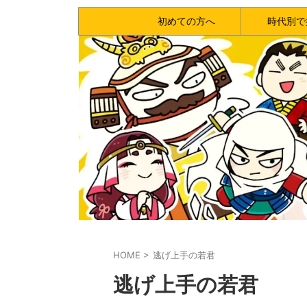
初めての方へ
時代別で
HOME
>
逃げ上手の若君
逃げ上手の若君