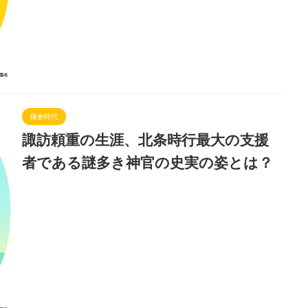
鎌倉時代
諏訪頼重の生涯、北条時行最大の支援
者である謎多き神官の史実の姿とは？