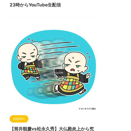
23時からYouTube生配信
戦国時代
【筒井順慶vs松永久秀】大仏殿炎上から究