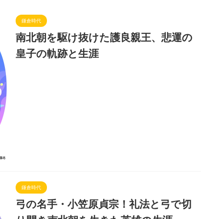
鎌倉時代
南北朝を駆け抜けた護良親王、悲運の
皇子の軌跡と生涯
鎌倉時代
弓の名手・小笠原貞宗！礼法と弓で切