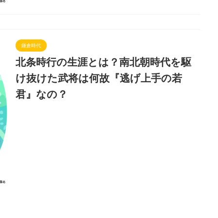
鎌倉時代
北条時行の生涯とは？南北朝時代を駆
け抜けた武将は何故『逃げ上手の若
君』なの？