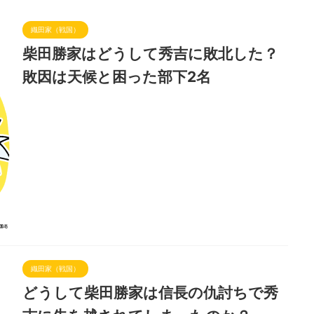
織田家（戦国）
柴田勝家はどうして秀吉に敗北した？
敗因は天候と困った部下2名
織田家（戦国）
どうして柴田勝家は信長の仇討ちで秀