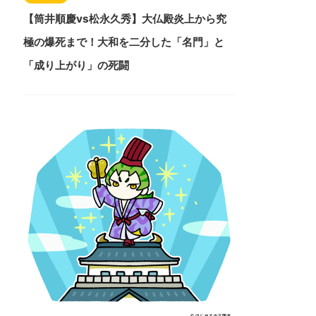
【筒井順慶vs松永久秀】大仏殿炎上から究
極の爆死まで！大和を二分した「名門」と
「成り上がり」の死闘