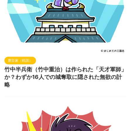
豊臣家（戦国）
竹中半兵衛（竹中重治）は作られた「天才軍師」
か？わずか16人での城奪取に隠された無欲の計
略