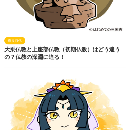
奈良時代
大乗仏教と上座部仏教（初期仏教）はどう違う
の？仏教の深淵に迫る！