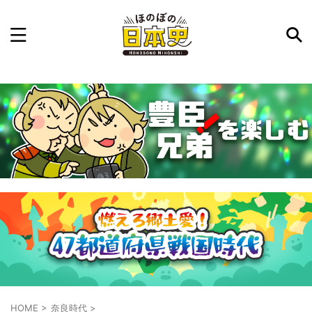
記事を検索
気になった日本史の事件や人物、時代などを入力して
ね。中の人が24時間手動で検索結果を提示するよ（嘘
です）
例：織田信長 長篠の戦い
HOME
>
奈良時代
>