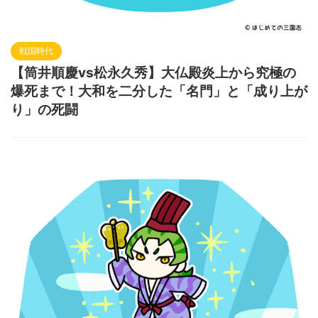
戦国時代
【筒井順慶vs松永久秀】大仏殿炎上から究極の
爆死まで！大和を二分した「名門」と「成り上が
り」の死闘