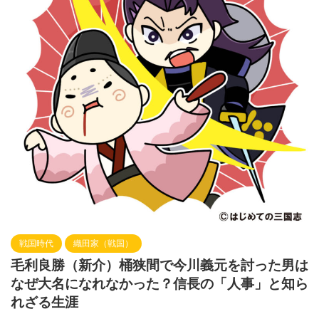
戦国時代
織田家（戦国）
毛利良勝（新介）桶狭間で今川義元を討った男は
なぜ大名になれなかった？信長の「人事」と知ら
れざる生涯