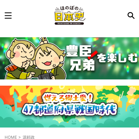
記事を検索
気になった日本史の事件や人物、時代などを入力して
ね。中の人が24時間手動で検索結果を提示するよ（嘘
です）
例：織田信長 長篠の戦い
HOME
>
源頼政