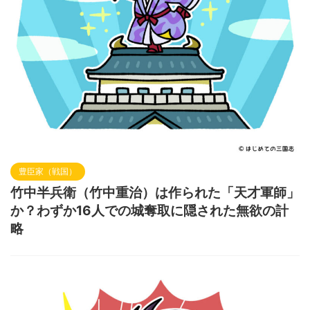
豊臣家（戦国）
竹中半兵衛（竹中重治）は作られた「天才軍師」
か？わずか16人での城奪取に隠された無欲の計
略