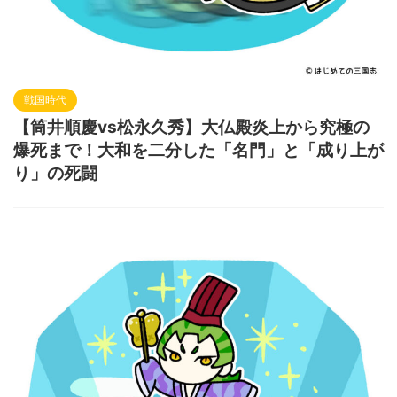
戦国時代
【筒井順慶vs松永久秀】大仏殿炎上から究極の
爆死まで！大和を二分した「名門」と「成り上が
り」の死闘