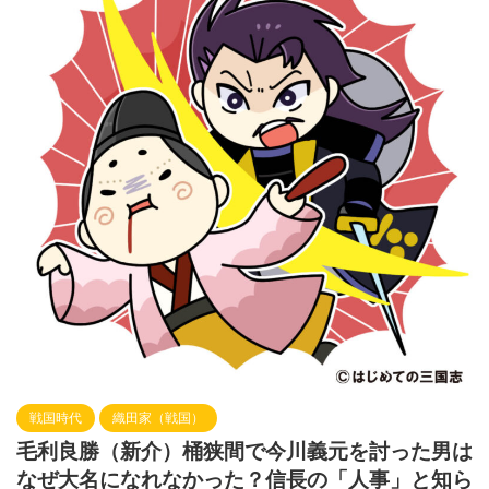
戦国時代
織田家（戦国）
毛利良勝（新介）桶狭間で今川義元を討った男は
なぜ大名になれなかった？信長の「人事」と知ら