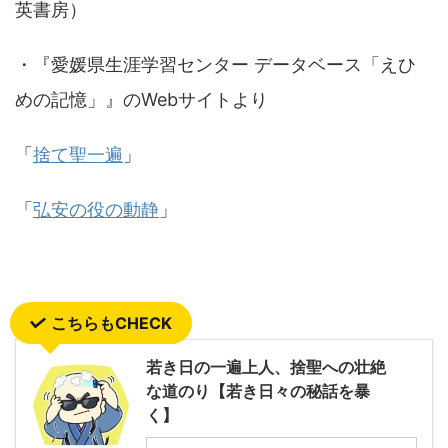
英書房）
・『愛媛県生涯学習センター データベース「えひ
めの記憶」』のWebサイトより
「
捨て聖一遍
」
「
弘安の役の動静
」
こちらもCHECK
若き日の一遍上人、捨聖への壮絶
な道のり【若き日々の秘話を暴
く】