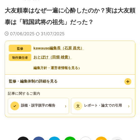
大友頼泰はなぜ一遍に心酔したのか？実は大友頼
泰は「戦国武将の祖先」だった？
07/06/2025
31/07/2025
kawauso編集長（石原 昌光）
監修
おとぼけ（田畑 雄貴）
制作責任者
›
編集方針・運営者情報を見る
監修・編集体制の詳細を見る
記事に関するご案内
›
›
誤植・誤字脱字の報告
レポート・論文での引用
✓
文