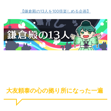
【鎌倉殿の13人を100倍楽しめる企画】
大友頼泰の心の拠り所になった一遍