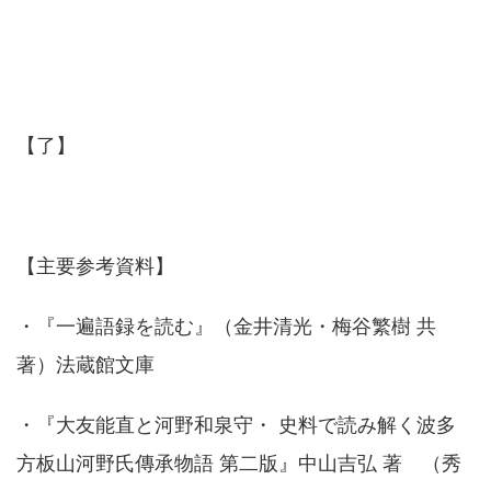
【了】
【主要参考資料】
・『一遍語録を読む』（金井清光・梅谷繁樹 共
著）法蔵館文庫
・『大友能直と河野和泉守・ 史料で読み解く波多
方板山河野氏傳承物語 第二版』中山吉弘 著 （秀