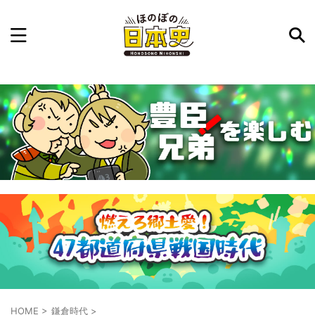
記事を検索
気になった日本史の事件や人物、時代などを入力して
ね。中の人が24時間手動で検索結果を提示するよ（嘘
です）
例：織田信長 長篠の戦い
HOME
>
鎌倉時代
>