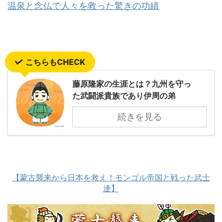
温泉と念仏で人々を救った驚きの功績
こちらもCHECK
藤原隆家の生涯とは？九州を守っ
た武闘派貴族であり伊周の弟
続きを見る
【蒙古襲来から日本を救え！モンゴル帝国と戦った武士
達】