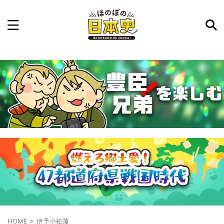
記事を検索
気になった日本史の事件や人物、時代などを入力して
ね。中の人が24時間手動で検索結果を提示するよ（嘘
です）
例：織田信長 長篠の戦い
HOME
>
伊予小松藩