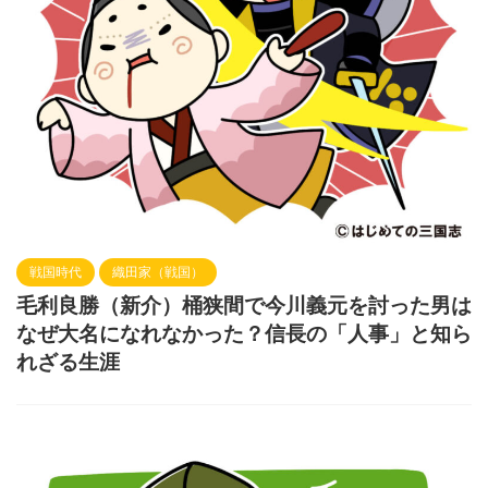
戦国時代
織田家（戦国）
毛利良勝（新介）桶狭間で今川義元を討った男は
なぜ大名になれなかった？信長の「人事」と知ら
れざる生涯