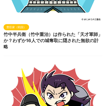
豊臣家（戦国）
竹中半兵衛（竹中重治）は作られた「天才軍師」
か？わずか16人での城奪取に隠された無欲の計
略