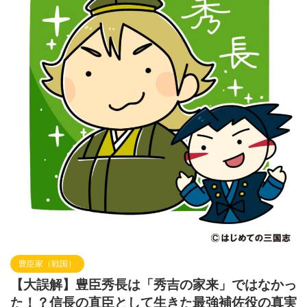
豊臣家（戦国）
【大誤解】豊臣秀長は「秀吉の家来」ではなかっ
た！？信長の直臣として生きた最強補佐役の真実