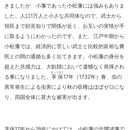
きましたが、小藩であった小松藩には強みもありま
した。人口1万人と小さな共同体なので、武士から
領民まで顔見知りで関係が近く、お互いの実情が手
に取るようにわかったのです。また、江戸中期から
小松藩では、経済的に苦しい武士と比較的富裕な農
民との間の通婚も多く出てきます。小松藩の身分を
超えた共感力は、大飢饉において遺憾なく発揮され
きょうほう
る事になりました。
享保
17年（1732年）春、虫の
異常発生による虫害により秋の収穫はほぼゼロにな
り、四国全体に甚大な被害が出ます。
享保17年から18年にかけては、小松藩の近隣諸藩で