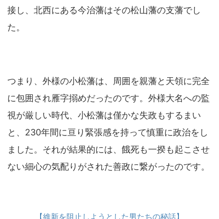
接し、北西にある今治藩はその松山藩の支藩でし
た。
つまり、外様の小松藩は、周囲を親藩と天領に完全
に包囲され雁字搦めだったのです。外様大名への監
視が厳しい時代、小松藩は僅かな失政もするまい
と、230年間に亘り緊張感を持って慎重に政治をし
ました。それが結果的には、餓死も一揆も起こさせ
ない細心の気配りがされた善政に繋がったのです。
【維新を阻止しようとした男たちの秘話】