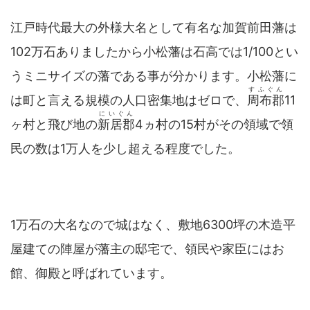
江戸時代最大の外様大名として有名な加賀前田藩は
102万石ありましたから小松藩は石高では1/100とい
うミニサイズの藩である事が分かります。小松藩に
すふぐん
は町と言える規模の人口密集地はゼロで、
周布郡
11
にいぐん
ヶ村と飛び地の
新居郡
4ヵ村の15村がその領域で領
民の数は1万人を少し超える程度でした。
1万石の大名なので城はなく、敷地6300坪の木造平
屋建ての陣屋が藩主の邸宅で、領民や家臣にはお
館、御殿と呼ばれています。