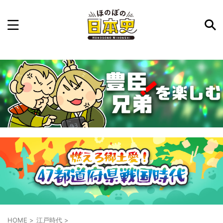
記事を検索
気になった日本史の事件や人物、時代などを入力して
ね。中の人が24時間手動で検索結果を提示するよ（嘘
です）
例：織田信長 長篠の戦い
HOME
>
江戸時代
>