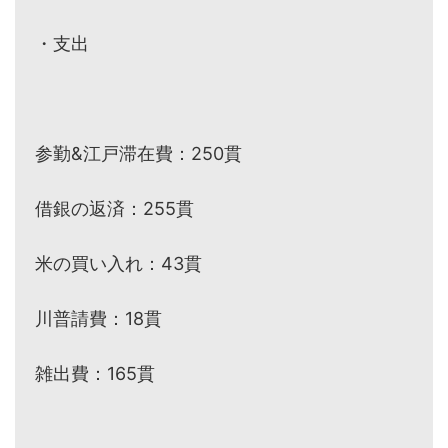
・支出
参勤&江戸滞在費：250貫
借銀の返済：255貫
米の買い入れ：43貫
川普請費：18貫
雑出費：165貫