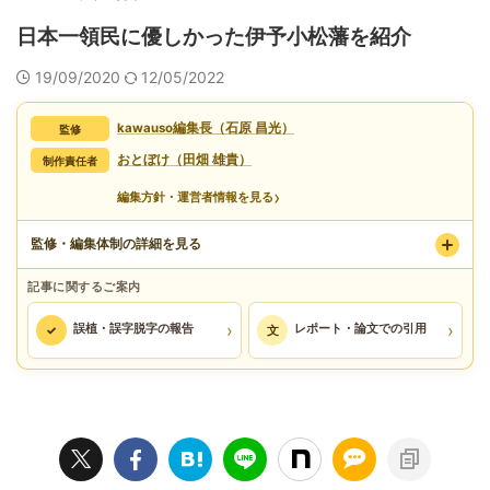
日本一領民に優しかった伊予小松藩を紹介
19/09/2020
12/05/2022
kawauso編集長（石原 昌光）
監修
おとぼけ（田畑 雄貴）
制作責任者
›
編集方針・運営者情報を見る
監修・編集体制の詳細を見る
記事に関するご案内
›
›
誤植・誤字脱字の報告
レポート・論文での引用
✓
文