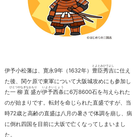
とよとみひでよし
伊予小松藩は、寛永9年（1632年）
豊臣秀吉
に仕え
た後、関ケ原で東軍について大阪城攻めにも参加し
ひとつやなぎなおもり
いよさいじょう
た
一柳直盛
が
伊予西条
に6万8600石を与えられた
のが始まりです。転封を命じられた直盛ですが、当
時72歳と高齢の直盛は八月の暑さで体調を崩し、病
に倒れ四国を目前に大坂で亡くなってしまいまし
た。