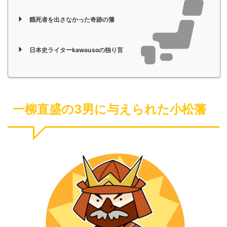
餓死者を出さなかった奇跡の藩
日本史ライターkawausoの独り言
一柳直盛の3男に与えられた小松藩