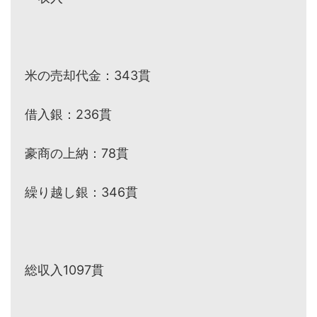
米の売却代金：343貫
借入銀：236貫
豪商の上納：78貫
繰り越し銀：346貫
総収入1097貫