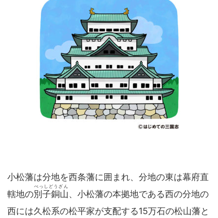
小松藩は分地を西条藩に囲まれ、分地の東は幕府直
べっしどうざん
轄地の
別子銅山
、小松藩の本拠地である西の分地の
西には久松系の松平家が支配する15万石の松山藩と