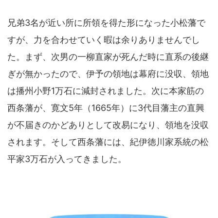
兄弟3名が近い所に所領を得た形になった小松藩で
すが、力を合わせていく暇は余りありませんでし
た。まず、次男の一柳直家が死んだ時に直系の後継
ぎが無かったので、伊予の領地は幕府に没収、領地
は播州小野1万石に減封されました。次に本家筋の
西条藩が、寛文5年（1665年）に3代目藩主の直興
が不届きのかどありとして改易になり、領地を没収
されます。そして西条藩には、紀伊徳川家系統の松
平家3万石が入ってきました。