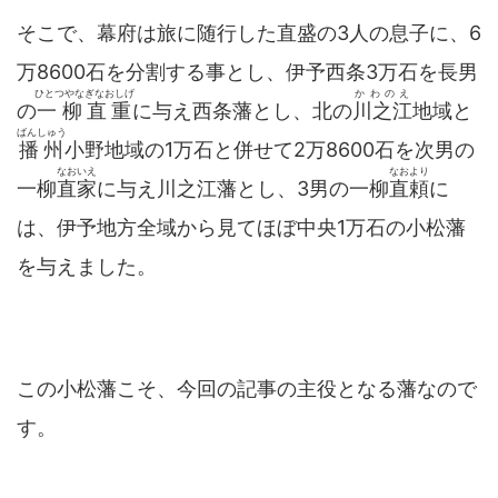
そこで、幕府は旅に随行した直盛の3人の息子に、6
万8600石を分割する事とし、伊予西条3万石を長男
ひとつやなぎなおしげ
かわのえ
の
一柳直重
に与え西条藩とし、北の
川之江
地域と
ばんしゅう
播州
小野地域の1万石と併せて2万8600石を次男の
なおいえ
なおより
一柳
直家
に与え川之江藩とし、3男の一柳
直頼
に
は、伊予地方全域から見てほぼ中央1万石の小松藩
を与えました。
この小松藩こそ、今回の記事の主役となる藩なので
す。