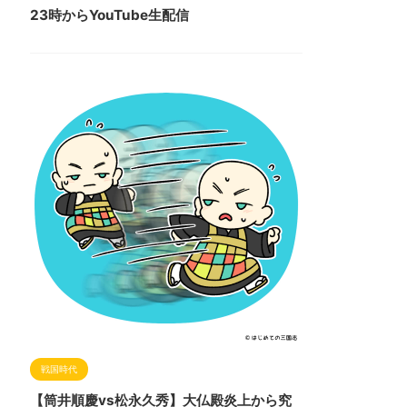
23時からYouTube生配信
戦国時代
【筒井順慶vs松永久秀】大仏殿炎上から究