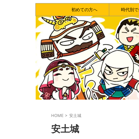
初めての方へ
時代別で
HOME
>
安土城
安土城