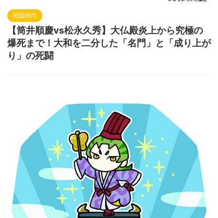
戦国時代
【筒井順慶vs松永久秀】大仏殿炎上から究極の
爆死まで！大和を二分した「名門」と「成り上が
り」の死闘