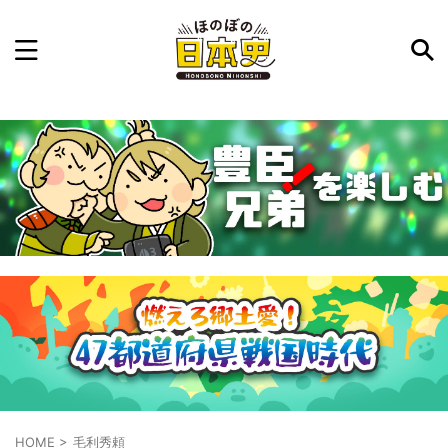
記事を検索
気になった日本史の事件や人物、時代などを入力して
ね。中の人が24時間手動で検索結果を提示するよ（嘘
です）
例：織田信長 長篠の戦い
HOME
>
毛利秀頼