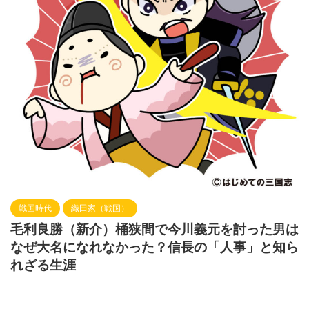
戦国時代
織田家（戦国）
毛利良勝（新介）桶狭間で今川義元を討った男は
なぜ大名になれなかった？信長の「人事」と知ら
れざる生涯