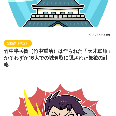
豊臣家（戦国）
竹中半兵衛（竹中重治）は作られた「天才軍師」
か？わずか16人での城奪取に隠された無欲の計
略