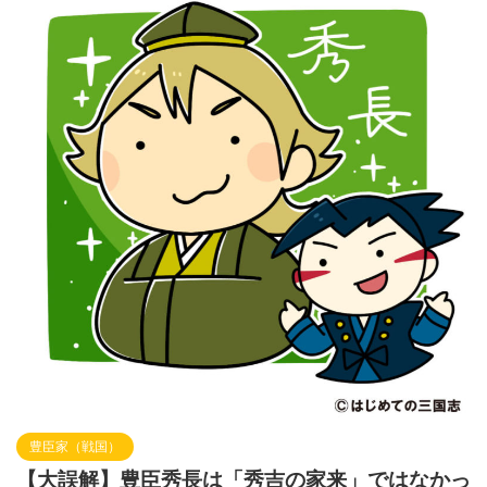
豊臣家（戦国）
【大誤解】豊臣秀長は「秀吉の家来」ではなかっ