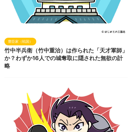
豊臣家（戦国）
竹中半兵衛（竹中重治）は作られた「天才軍師」
か？わずか16人での城奪取に隠された無欲の計
略