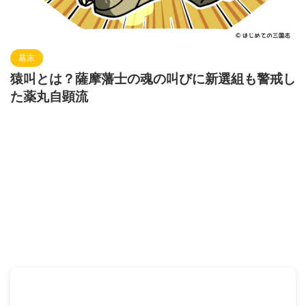
幕末
猿叫とは？薩摩藩士の魂の叫びに新選組も警戒し
た薬丸自顕流