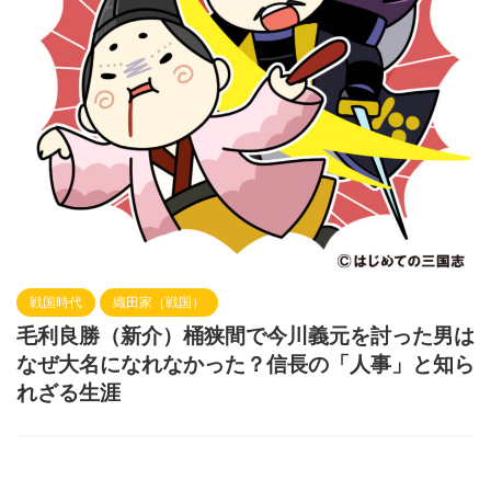
戦国時代
織田家（戦国）
毛利良勝（新介）桶狭間で今川義元を討った男は
なぜ大名になれなかった？信長の「人事」と知ら
れざる生涯