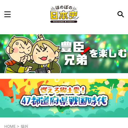
記事を検索
気になった日本史の事件や人物、時代などを入力して
ね。中の人が24時間手動で検索結果を提示するよ（嘘
です）
例：織田信長 長篠の戦い
HOME
>
猿叫