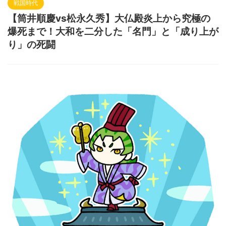
戦国時代
【筒井順慶vs松永久秀】大仏殿炎上から究極の
爆死まで！大和を二分した「名門」と「成り上が
り」の死闘