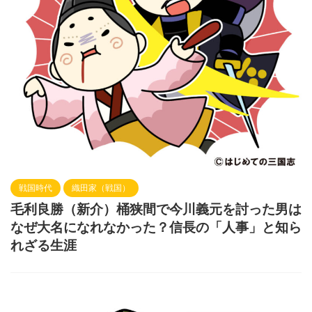
戦国時代
織田家（戦国）
毛利良勝（新介）桶狭間で今川義元を討った男は
なぜ大名になれなかった？信長の「人事」と知ら
れざる生涯