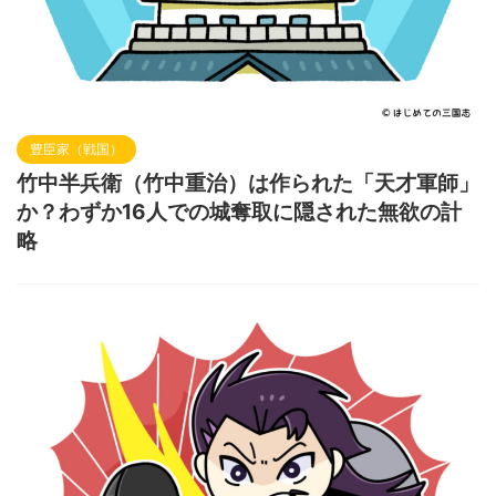
豊臣家（戦国）
竹中半兵衛（竹中重治）は作られた「天才軍師」
か？わずか16人での城奪取に隠された無欲の計
略