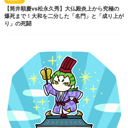
【筒井順慶vs松永久秀】大仏殿炎上から究極の
爆死まで！大和を二分した「名門」と「成り上が
り」の死闘