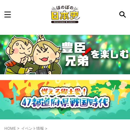
記事を検索
気になった日本史の事件や人物、時代などを入力して
ね。中の人が24時間手動で検索結果を提示するよ（嘘
です）
例：織田信長 長篠の戦い
HOME
>
イベント情報
>