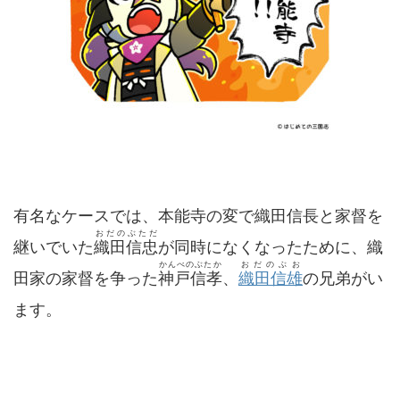
有名なケースでは、本能寺の変で織田信長と家督を
おだのぶただ
継いでいた
織田信忠
が同時になくなったために、織
かんべのぶたか
おだのぶお
田家の家督を争った
神戸信孝
、
織田信雄
の兄弟がい
ます。