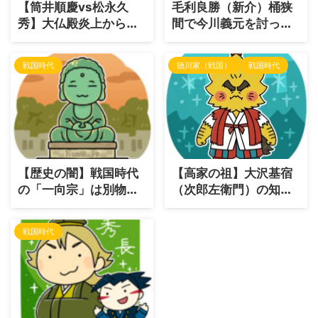
【筒井順慶vs松永久
毛利良勝（新介）桶狭
秀】大仏殿炎上から究
間で今川義元を討った
極の爆死まで！大和を
男はなぜ大名になれな
二分した「名門」と
かった？信長の「人
戦国時代
徳川家（戦国）
戦国時代
「成り上がり」の死闘
事」と知られざる生涯
【歴史の闇】戦国時代
【高家の祖】大沢基宿
の「一向宗」は別物だ
（次郎左衛門）の知ら
った？鎌倉仏教に消さ
れざる生涯と徳川家康
れた「一向俊聖」の謎
が認めた外交手腕と
戦国時代
を追う
は？