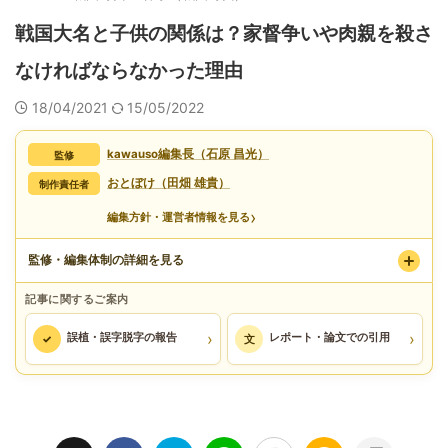
戦国大名と子供の関係は？家督争いや肉親を殺さ
なければならなかった理由
18/04/2021
15/05/2022
kawauso編集長（石原 昌光）
監修
おとぼけ（田畑 雄貴）
制作責任者
›
編集方針・運営者情報を見る
監修・編集体制の詳細を見る
記事に関するご案内
›
›
誤植・誤字脱字の報告
レポート・論文での引用
✓
文