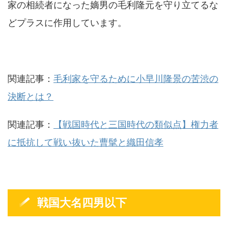
家の相続者になった嫡男の
毛利隆元
を守り立てるな
どプラスに作用しています。
関連記事：
毛利家を守るために小早川隆景の苦渋の
決断とは？
関連記事：
【戦国時代と三国時代の類似点】権力者
に抵抗して戦い抜いた曹髦と織田信孝
戦国大名四男以下