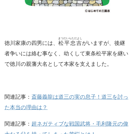
まつだいらただよし
徳川家康の四男には、
松平忠吉
がいますが、後継
者争いには絡む事なく、幼くして東条松平家を継い
で徳川の親藩大名として本家を支えました。
関連記事：
斎藤義龍は道三の実の息子！道三を討っ
た本当の理由は？
関連記事：
超ネガティブな戦国武将・毛利隆元の偉