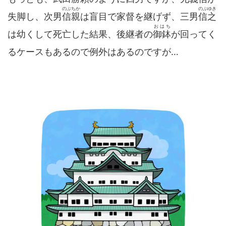
のぶちか
のぶゆき
失脚し、次男
信親
は盲目で家督を継げず、三男
信之
おはち
は幼くして死亡した結果、後継者の
御鉢
が回ってく
るケースもあるので例外はあるのですが…