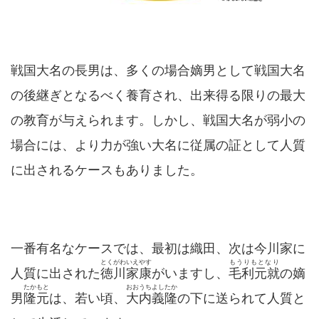
戦国大名の長男は、多くの場合嫡男として戦国大名
の後継ぎとなるべく養育され、出来得る限りの最大
の教育が与えられます。しかし、戦国大名が弱小の
場合には、より力が強い大名に従属の証として人質
に出されるケースもありました。
一番有名なケースでは、最初は織田、次は今川家に
とくがわいえやす
もうりもとなり
人質に出された
徳川家康
がいますし、
毛利元就
の嫡
たかもと
おおうちよしたか
男
隆元
は、若い頃、
大内義隆
の下に送られて人質と