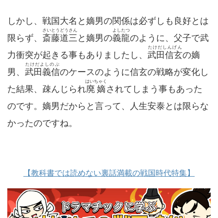
しかし、戦国大名と嫡男の関係は必ずしも良好とは
さいとうどうさん
よしたつ
限らず、
斎藤道三
と嫡男の
義龍
のように、父子で武
たけだしんげん
力衝突が起きる事もありましたし、
武田信玄
の嫡
たけだよしのぶ
男、
武田義信
のケースのように信玄の戦略が変化し
はいちゃく
た結果、疎んじられ
廃嫡
されてしまう事もあった
のです。嫡男だからと言って、人生安泰とは限らな
かったのですね。
【教科書では読めない裏話満載の戦国時代特集】