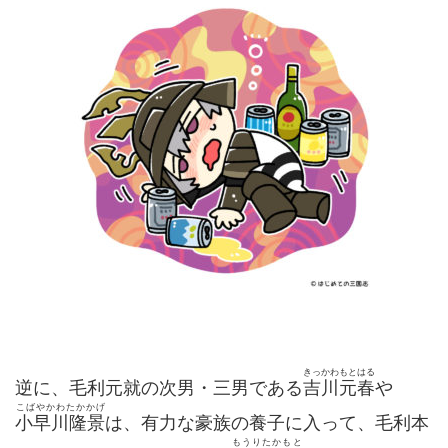
きっかわもとはる
逆に、毛利元就の次男・三男である
吉川元春
や
こばやかわたかかげ
小早川隆景
は、有力な豪族の養子に入って、毛利本
もうりたかもと