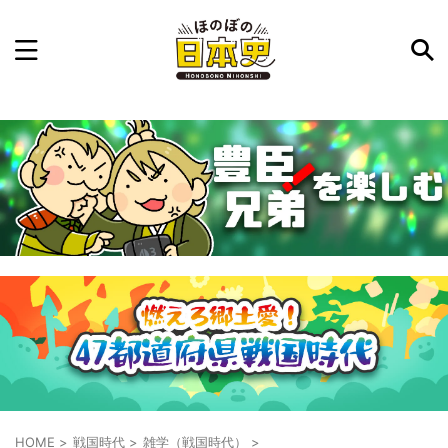
記事を検索
気になった日本史の事件や人物、時代などを入力して
ね。中の人が24時間手動で検索結果を提示するよ（嘘
です）
例：織田信長 長篠の戦い
HOME
>
戦国時代
>
雑学（戦国時代）
>