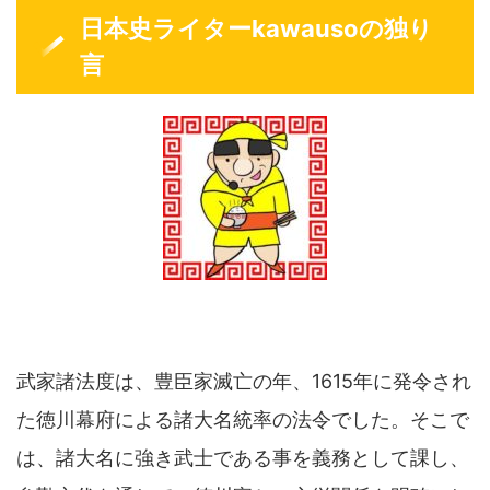
日本史ライターkawausoの独り
言
武家諸法度は、豊臣家滅亡の年、1615年に発令され
た徳川幕府による諸大名統率の法令でした。そこで
は、諸大名に強き武士である事を義務として課し、