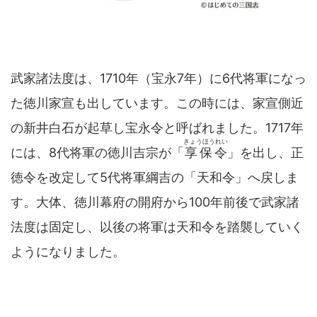
武家諸法度は、1710年（宝永7年）に6代将軍になっ
た徳川家宣も出しています。この時には、家宣側近
の新井白石が起草し宝永令と呼ばれました。1717年
きょうほうれい
には、8代将軍の徳川吉宗が「
享保令
」を出し、正
徳令を改定して5代将軍綱吉の「天和令」へ戻しま
す。大体、徳川幕府の開府から100年前後で武家諸
法度は固定し、以後の将軍は天和令を踏襲していく
ようになりました。