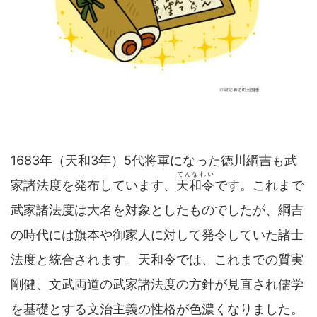
1683年（天和3年）5代将軍になった徳川綱吉も武
てんなれい
家諸法度を発布しています、
天和令
です。これまで
武家諸法度は大名を対象としたものでしたが、綱吉
の時代には旗本や御家人に対して発令していた諸士
法度と統合されます。天和令では、これまでの質実
剛健、文武両道の武家諸法度の方針が見直され儒学
を基礎とする文治主義の性格が色濃くなりました。