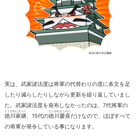
実は、武家諸法度は将軍の代替わりの度に条文を足
したり減らしたりしながら更新を繰り返していまし
た。武家諸法度を発布しなかったのは、7代将軍の
とくがわいえつぐ
とくがわよしのぶ
徳川家継
、15代の
徳川慶喜
だけなので、ほぼすべて
の将軍が発令している事になります。