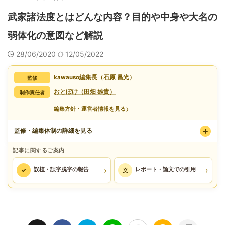
武家諸法度とはどんな内容？目的や中身や大名の
弱体化の意図など解説
28/06/2020
12/05/2022
kawauso編集長（石原 昌光）
監修
おとぼけ（田畑 雄貴）
制作責任者
›
編集方針・運営者情報を見る
監修・編集体制の詳細を見る
記事に関するご案内
›
›
誤植・誤字脱字の報告
レポート・論文での引用
✓
文