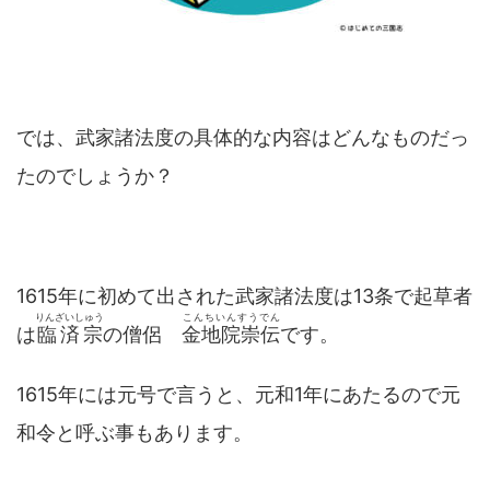
では、武家諸法度の具体的な内容はどんなものだっ
たのでしょうか？
1615年に初めて出された武家諸法度は13条で起草者
りんざいしゅう
こんちいんすうでん
は
臨済宗
の僧侶
金地院崇伝
です。
1615年には元号で言うと、元和1年にあたるので元
和令と呼ぶ事もあります。