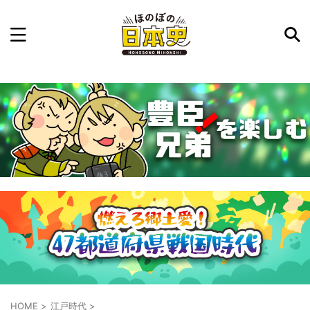
記事を検索
気になった日本史の事件や人物、時代などを入力して
ね。中の人が24時間手動で検索結果を提示するよ（嘘
です）
例：織田信長 長篠の戦い
HOME
>
江戸時代
>