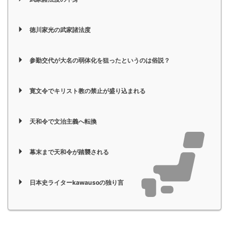
徳川家光の武家諸法度
参勤交代が大名の弱体化を狙ったというのは俗説？
寛文令でキリスト教の禁止が盛り込まれる
天和令で文治主義へ転換
幕末まで天和令が踏襲される
日本史ライターkawausoの独り言