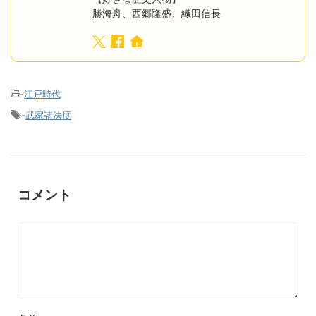
勝海舟、西郷隆盛、織田信長
-
江戸時代
-
武家諸法度
コメント