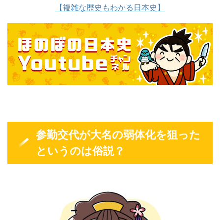
【複雑な歴史もわかる日本史】
参勤交代が大名の弱体化を狙った
というのは俗説？