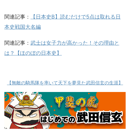
関連記事：
【日本史B】読むだけで5点は取れる日
本史戦国大名編
関連記事：
武士は女子力が高かった！その理由と
は？【ほのぼの日本史】
【無敵の騎馬隊を率いて天下を夢見た武田信玄の生涯】