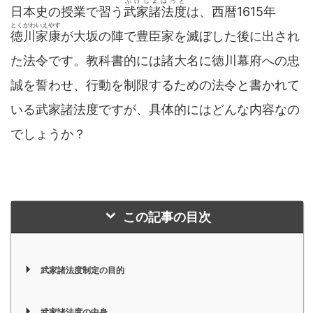
ぶけしょはっと
日本史の授業で習う
武家諸法度
は、西暦1615年
とくがわいえやす
徳川家康
が大坂の陣で豊臣家を滅ぼした後に出され
た法令です。教科書的には諸大名に徳川幕府への忠
誠を誓わせ、行動を制限するための法令と書かれて
いる武家諸法度ですが、具体的にはどんな内容なの
でしょうか？
この記事の目次
武家諸法度制定の目的
武家諸法度の中身