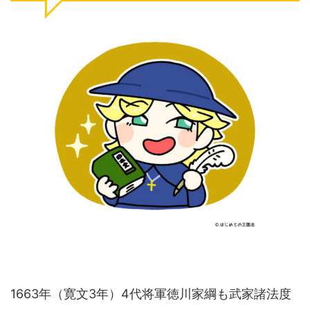
1663年（寛文3年）4代将軍徳川家綱も武家諸法度