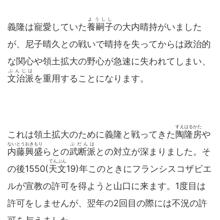
ようしし
義隆は寵愛していた
養嗣子
の大内晴持がいました
が、尼子晴久との戦いで晴持を失ってからは政治的
な関心や領土拡大の野心が急速に失われてしまい、
ぶんじは
文治派
を重用することになります。
すえはるかた
これは領土拡大のために義隆と戦ってきた
陶隆房
や
ないとうおきもり
ぶだんは
内藤興盛
らとの
武断派
との対立が深まりました。そ
てんぶん
の後1550(
天文
19)年このときにフランシスコザビエ
ルが宣教の許可を得ようと山口に来ます。1度目は
許可をしませんが、翌年の2回目の際には不況の許