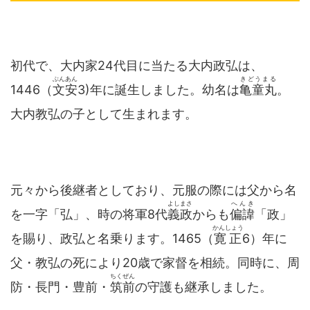
初代で、大内家24代目に当たる大内政弘は、
ぶんあん
きどうまる
1446（
文安
3)年に誕生しました。幼名は
亀童丸
。
大内教弘の子として生まれます。
元々から後継者としており、元服の際には父から名
よしまさ
へんき
を一字「弘」、時の将軍8代
義政
からも
偏諱
「政」
かんしょう
を賜り、政弘と名乗ります。1465（
寛正
6）年に
父・教弘の死により20歳で家督を相続。同時に、周
ちくぜん
防・長門・豊前・
筑前
の守護も継承しました。