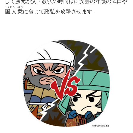
して勝元が父・教弘の時同様に安芸の守護の武田や
こくじんしゅう
国人衆
に命じて政弘を攻撃させます。