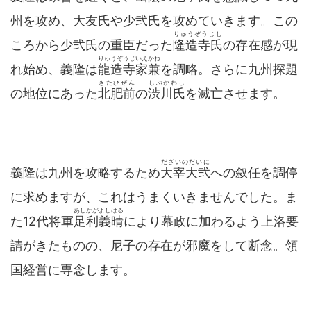
州を攻め、大友氏や少弐氏を攻めていきます。この
りゅうぞうじし
ころから少弐氏の重臣だった
隆造寺氏
の存在感が現
りゅうぞうじいえかね
れ始め、義隆は
龍造寺家兼
を調略。さらに九州探題
きたびぜん
しぶかわし
の地位にあった
北肥前
の
渋川氏
を滅亡させます。
だざいのだいに
義隆は九州を攻略するため
大宰大弐
への叙任を調停
に求めますが、これはうまくいきませんでした。ま
あしかがよしはる
た12代将軍
足利義晴
により幕政に加わるよう上洛要
請がきたものの、尼子の存在が邪魔をして断念。領
国経営に専念します。