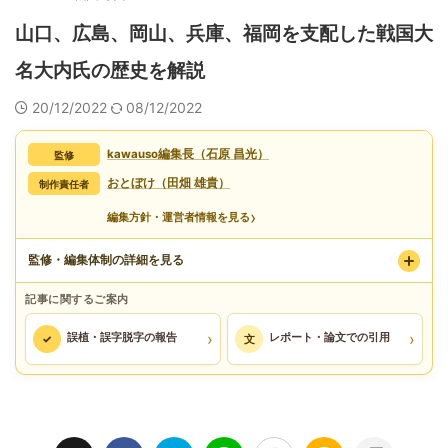
山口、広島、岡山、兵庫、福岡を支配した戦国大
名大内氏の歴史を解説
20/12/2022
08/12/2022
kawauso編集長（石原 昌光）
監修
おとぼけ（田畑 雄貴）
制作責任者
›
編集方針・運営者情報を見る
監修・編集体制の詳細を見る
記事に関するご案内
›
›
誤植・誤字脱字の報告
レポート・論文での引用
✓
文