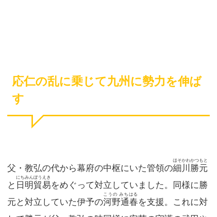
応仁の乱に乗じて九州に勢力を伸ば
す
ほそかわかつもと
父・教弘の代から幕府の中枢にいた管領の
細川勝元
にちみんぼうえき
と
日明貿易
をめぐって対立していました。同様に勝
こうの みちはる
元と対立していた伊予の
河野通春
を支援。これに対