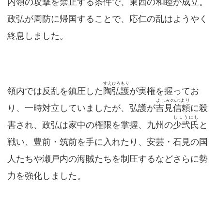
内領の攻撃を禁止する条件で、東西の和睦が成立。
政弘が周防に帰国することで、応仁の乱はようやく
終息しました。
すえひろもり
領内では反乱を鎮圧した
陶弘護
が実権を握ってお
よしみのぶより
り、一時対立していましたが、弘護が
吉見信頼
に殺
しょうにし
害され、政弘は家中の権限を掌握、九州の
少弐氏
と
戦い、豊前・筑前を手に入れたり、安芸・石見の国
人たちや瀬戸内の海賊たちを制圧するなどさらに勢
力を強化しました。