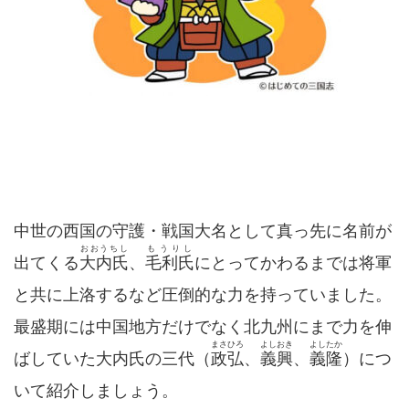
中世の西国の守護・戦国大名として真っ先に名前が
おおうちし
もうりし
出てくる
大内氏
、
毛利氏
にとってかわるまでは将軍
と共に上洛するなど圧倒的な力を持っていました。
最盛期には中国地方だけでなく北九州にまで力を伸
まさひろ
よしおき
よしたか
ばしていた大内氏の三代（
政弘
、
義興
、
義隆
）につ
いて紹介しましょう。