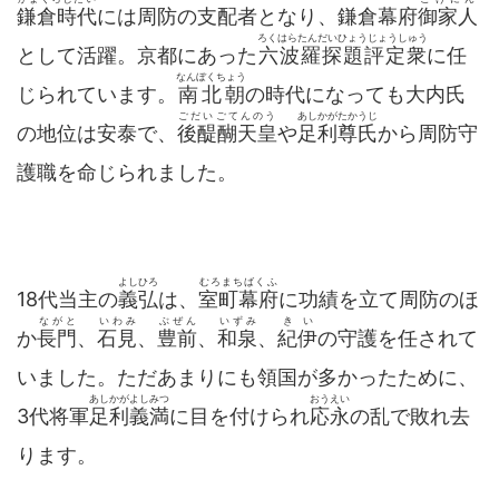
鎌倉時代
には周防の支配者となり、鎌倉幕府
御家人
ろくはらたんだいひょうじょうしゅう
として活躍。京都にあった
六波羅探題評定衆
に任
なんぼくちょう
じられています。
南北朝
の時代になっても大内氏
ごだいごてんのう
あしかがたかうじ
の地位は安泰で、
後醍醐天皇
や
足利尊氏
から周防守
護職を命じられました。
よしひろ
むろまちばくふ
18代当主の
義弘
は、
室町幕府
に功績を立て周防のほ
ながと
いわみ
ぶぜん
いずみ
きい
か
長門
、
石見
、
豊前
、
和泉
、
紀伊
の守護を任されて
いました。ただあまりにも領国が多かったために、
あしかがよしみつ
おうえい
3代将軍
足利義満
に目を付けられ
応永
の乱で敗れ去
ります。