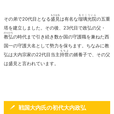
もりはる
るりこういん
その弟で20代目となる
盛見
は有名な
瑠璃光院
の五重
塔を建立しました。その後、23代目で政弘の父・
のりひろ
教弘
の時代まで引き続き数か国の守護職を兼ねた西
国一の守護大名として勢力を保ちます。ちなみに教
もちよ
弘は大内宗家の22代目当主
持世
の婿養子で、その父
は盛見と言われています。
戦国大内氏の初代大内政弘