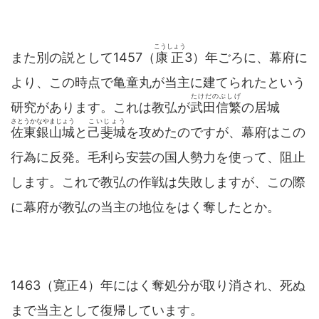
こうしょう
また別の説として1457（
康正
3）年ごろに、幕府に
より、この時点で亀童丸が当主に建てられたという
たけだのぶしげ
研究があります。これは教弘が
武田信繁
の居城
さとうかなやまじょう
こいじょう
佐東銀山城
と
己斐城
を攻めたのですが、幕府はこの
行為に反発。毛利ら安芸の国人勢力を使って、阻止
します。これで教弘の作戦は失敗しますが、この際
に幕府が教弘の当主の地位をはく奪したとか。
1463（寛正4）年にはく奪処分が取り消され、死ぬ
まで当主として復帰しています。