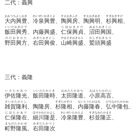
二代：義興
おおうちよしおき
れいぜいおきとよ
すえおきふさ
すえおきあき
すぎおきすけ
大内興豊
、
冷泉興豊
、
陶興房
、
陶興明
、
杉興相
、
いいだおきひで
にほおきさだ
ぬまたおきくに
飯田興秀
、内藤興盛、
仁保興貞
、
沼田興国
、
のだおきかた
みぎたおきとし
やまさきおきもり
わしずおきもり
野田興方
、
右田興俊
、
山崎興盛
、
鷲頭興盛
三代：義隆
いさたかみつ
いいだたかとき
おおたたかみち
おはらたかのぶ
伊佐隆光
、
飯田隆時
、
太田隆道
、
小原高言
、
さいかたかとし
すぎたかすけ
ないとうたかはる
ひろなかたかかね
雑賀隆利
、陶隆房、
杉隆相
、
内藤隆春
、
弘中隆包
、
にほたかあり
ほそかわたかよし
れいぜいたかとよ
すぎなみたかまさ
仁保隆在
、
細川隆是
、
冷泉隆豊
、
杉並隆正
、
まちのたかかぜ
みぎたたかつぐ
町野隆風
、
右田隆次