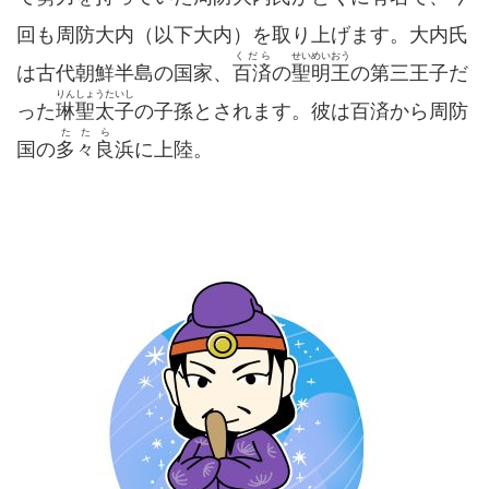
回も周防大内（以下大内）を取り上げます。大内氏
くだら
せいめいおう
は古代朝鮮半島の国家、
百済
の
聖明王
の第三王子だ
りんしょうたいし
った
琳聖太子
の子孫とされます。彼は百済から周防
たたら
国の
多々良
浜に上陸。