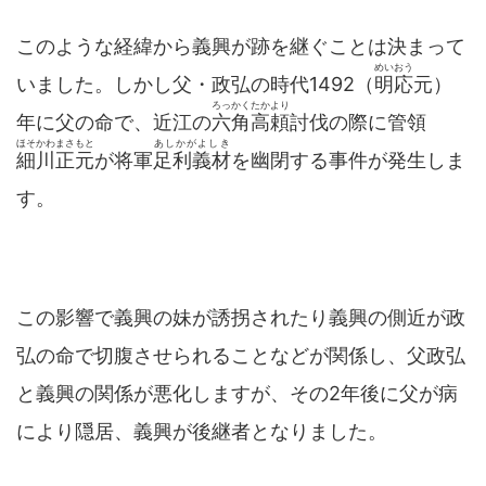
このような経緯から義興が跡を継ぐことは決まって
めいおう
いました。しかし父・政弘の時代1492（
明応
元）
ろっかくたかより
年に父の命で、近江の
六角高頼
討伐の際に管領
ほそかわまさもと
あしかがよしき
細川正元
が将軍
足利義材
を幽閉する事件が発生しま
す。
この影響で義興の妹が誘拐されたり義興の側近が政
弘の命で切腹させられることなどが関係し、父政弘
と義興の関係が悪化しますが、その2年後に父が病
により隠居、義興が後継者となりました。