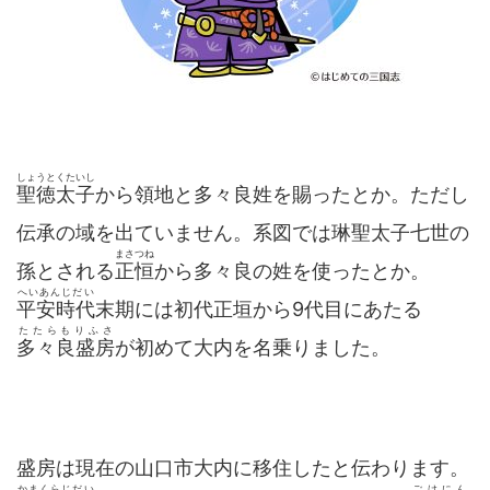
しょうとくたいし
聖徳太子
から領地と多々良姓を賜ったとか。ただし
伝承の域を出ていません。系図では琳聖太子七世の
まさつね
孫とされる
正恒
から多々良の姓を使ったとか。
へいあんじだい
平安時代
末期には初代正垣から9代目にあたる
たたらもりふさ
多々良盛房
が初めて大内を名乗りました。
盛房は現在の山口市大内に移住したと伝わります。
かまくらじだい
ごけにん