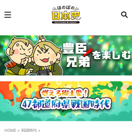
記事を検索
気になった日本史の事件や人物、時代などを入力して
ね。中の人が24時間手動で検索結果を提示するよ（嘘
です）
例：織田信長 長篠の戦い
HOME
>
戦国時代
>