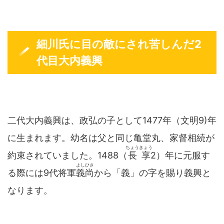
細川氏に目の敵にされ苦しんだ2
代目大内義興
二代大内義興は、政弘の子として1477年（文明9)年
に生まれます。幼名は父と同じ亀堂丸、家督相続が
ちょうきょう
約束されていました。1488（
長享
2）年に元服す
よしひさ
る際には9代将軍
義尚
から「義」の字を賜り義興と
なります。