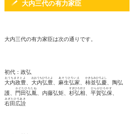
大内三代の有力家臣
大内三代の有力家臣は次の通りです。
初代：政弘
おうちまさとよ
おおうちひろとよ
あそうひろいえ
かきなみひろよし
大内政豊
、
大内弘豊
、
麻生弘家
、
柿並弘慶
、陶弘
かどたひろたね
すぎひろすけ
ひらがひろやす
護、
門田弘胤
、内藤弘矩、
杉弘相
、
平賀弘保
、
みぎたひろあき
右田広詮