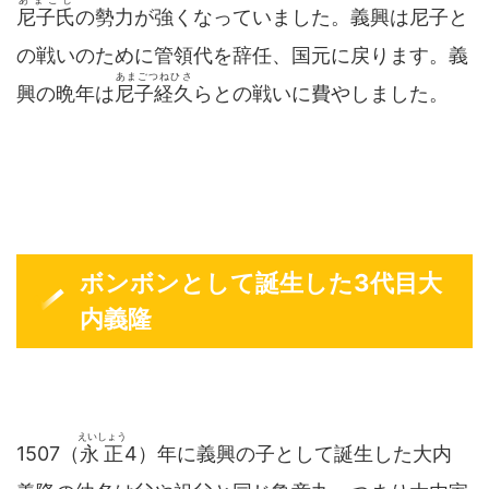
尼子氏
の勢力が強くなっていました。義興は尼子と
の戦いのために管領代を辞任、国元に戻ります。義
あまごつねひさ
興の晩年は
尼子経久
らとの戦いに費やしました。
ボンボンとして誕生した3代目大
内義隆
えいしょう
1507（
永正
4）年に義興の子として誕生した大内