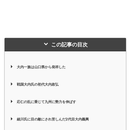
この記事の目次
大内一族は山口県から発祥した
戦国大内氏の初代大内政弘
応仁の乱に乗じて九州に勢力を伸ばす
細川氏に目の敵にされ苦しんだ2代目大内義興