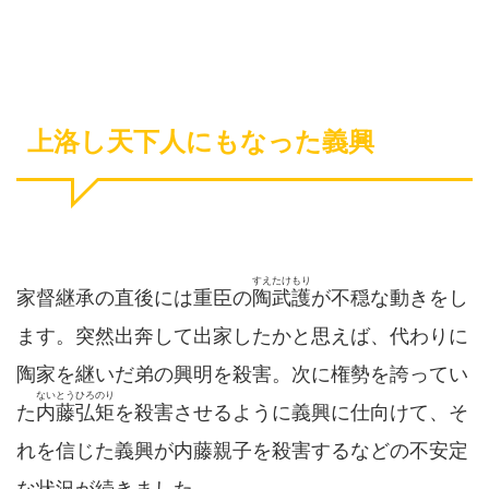
上洛し天下人にもなった義興
すえたけもり
家督継承の直後には重臣の
陶武護
が不穏な動きをし
ます。突然出奔して出家したかと思えば、代わりに
陶家を継いだ弟の興明を殺害。次に権勢を誇ってい
ないとうひろのり
た
内藤弘矩
を殺害させるように義興に仕向けて、そ
れを信じた義興が内藤親子を殺害するなどの不安定
な状況が続きました。