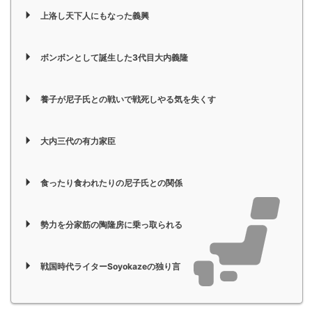
上洛し天下人にもなった義興
ボンボンとして誕生した3代目大内義隆
養子が尼子氏との戦いで戦死しやる気を失くす
大内三代の有力家臣
食ったり食われたりの尼子氏との関係
勢力を分家筋の陶隆房に乗っ取られる
戦国時代ライターSoyokazeの独り言