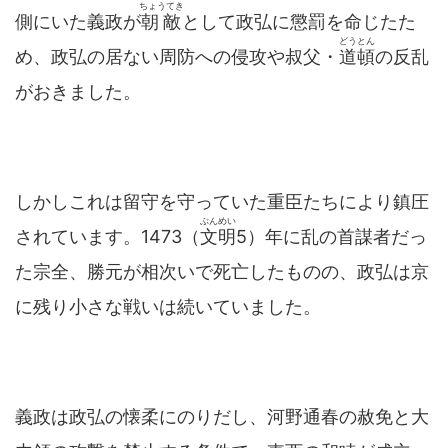
ちょうてき
側にいた義政が
朝敵
として政弘に懲罰を命じたた
どうとん
め、政弘の居ない周防への侵攻や叔父・
道頓
の反乱
がおきました。
しかしこれは留守を守っていた重臣たちにより鎮圧
ぶんめい
されています。1473（
文明
5）年に乱の首謀者だっ
た宗全、勝元が相次いで死亡したものの、政弘は京
に残り小さな戦いは続いていました。
義政は政弘の懐柔にのりだし、河野通春の赦免と大