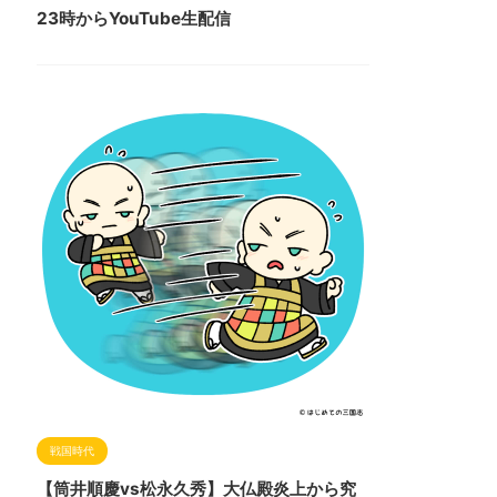
23時からYouTube生配信
戦国時代
【筒井順慶vs松永久秀】大仏殿炎上から究