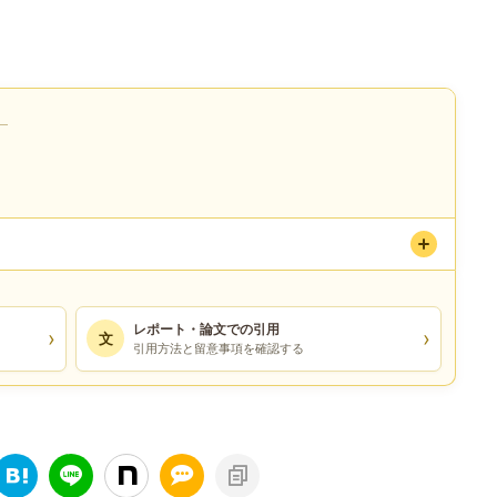
）
レポート・論文での引用
›
›
文
引用方法と留意事項を確認する