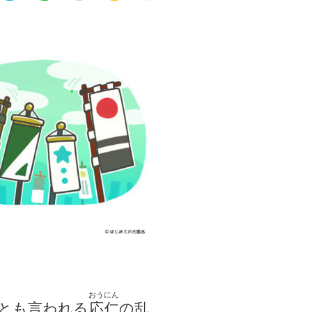
おうにん
とも言われる
応仁
の乱。