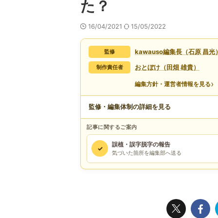
た？
16/04/2021
15/05/2022
kawauso編集長（石原 昌光
監修
おとぼけ（田畑 雄貴）
制作責任者
›
編集方針・運営者情報を見る
監修・編集体制の詳細を見る
記事に関するご案内
誤植・誤字脱字の報告
✓
気づいた箇所を編集部へ送る