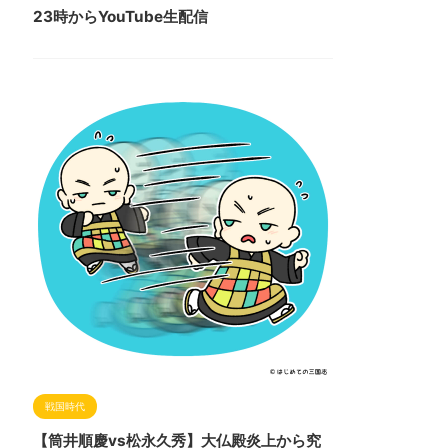
23時からYouTube生配信
戦国時代
【筒井順慶vs松永久秀】大仏殿炎上から究