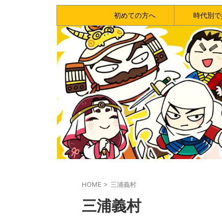
初めての方へ
時代別で
HOME
>
三浦義村
三浦義村