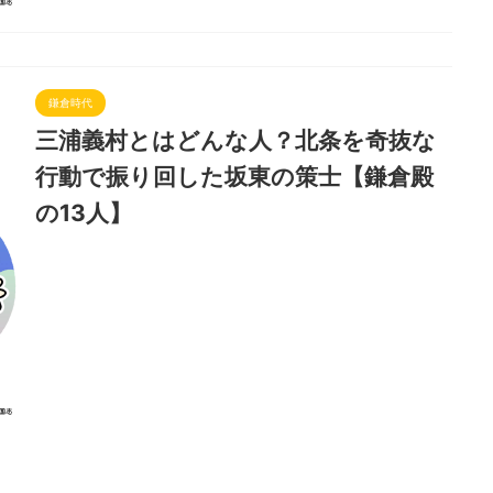
鎌倉時代
三浦義村とはどんな人？北条を奇抜な
行動で振り回した坂東の策士【鎌倉殿
の13人】