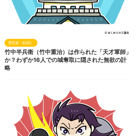
豊臣家（戦国）
竹中半兵衛（竹中重治）は作られた「天才軍師」
か？わずか16人での城奪取に隠された無欲の計
略