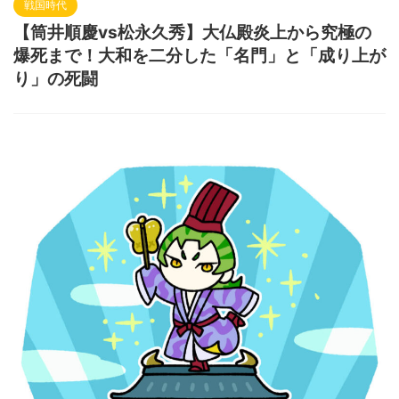
戦国時代
【筒井順慶vs松永久秀】大仏殿炎上から究極の
爆死まで！大和を二分した「名門」と「成り上が
り」の死闘