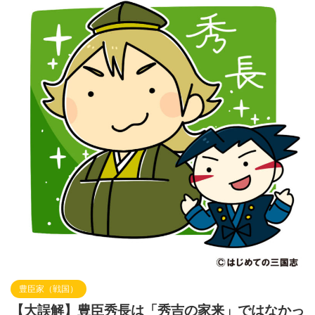
豊臣家（戦国）
【大誤解】豊臣秀長は「秀吉の家来」ではなかっ