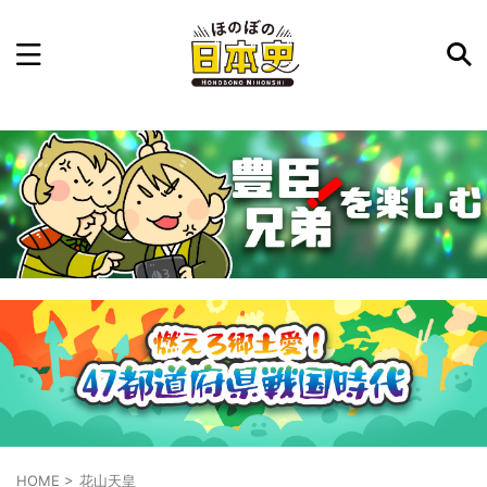
記事を検索
気になった日本史の事件や人物、時代などを入力して
ね。中の人が24時間手動で検索結果を提示するよ（嘘
です）
例：織田信長 長篠の戦い
HOME
>
花山天皇