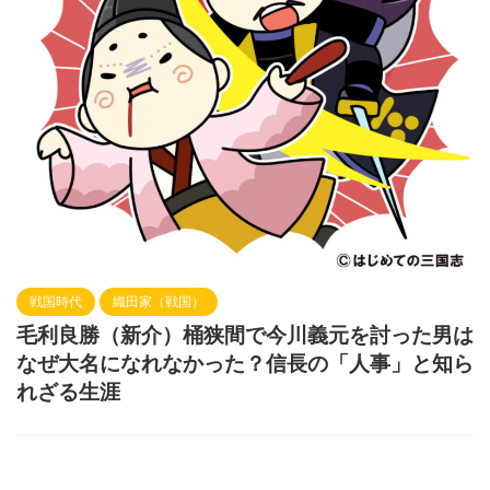
戦国時代
織田家（戦国）
毛利良勝（新介）桶狭間で今川義元を討った男は
なぜ大名になれなかった？信長の「人事」と知ら
れざる生涯