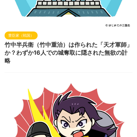
豊臣家（戦国）
竹中半兵衛（竹中重治）は作られた「天才軍師」
か？わずか16人での城奪取に隠された無欲の計
略