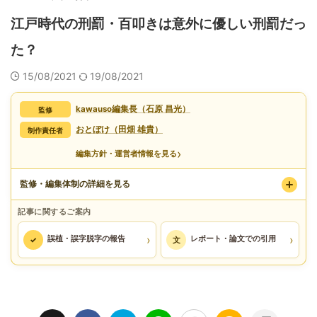
江戸時代の刑罰・百叩きは意外に優しい刑罰だっ
た？
15/08/2021
19/08/2021
kawauso編集長（石原 昌光）
監修
おとぼけ（田畑 雄貴）
制作責任者
›
編集方針・運営者情報を見る
監修・編集体制の詳細を見る
記事に関するご案内
›
›
誤植・誤字脱字の報告
レポート・論文での引用
✓
文