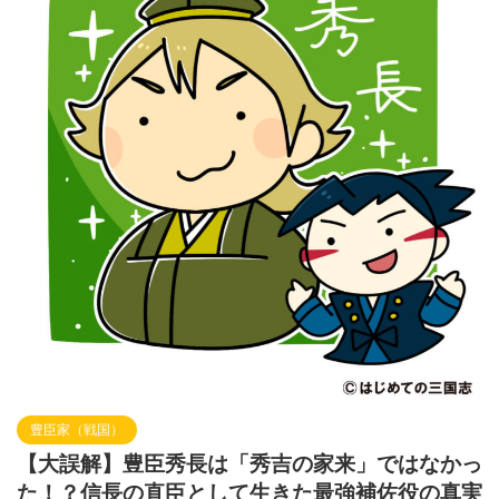
豊臣家（戦国）
【大誤解】豊臣秀長は「秀吉の家来」ではなかっ
た！？信長の直臣として生きた最強補佐役の真実