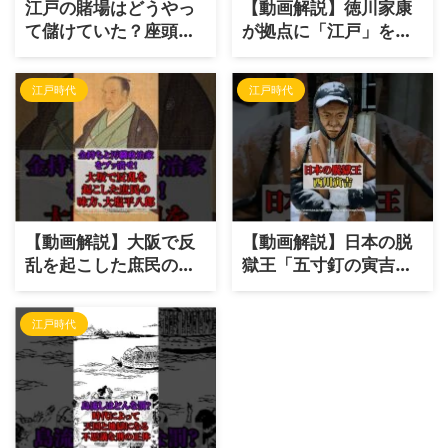
江戸の賭場はどうやっ
【動画解説】徳川家康
て儲けていた？座頭市
が拠点に「江戸」を選
と木枯らし紋次郎から
んだ本当の理由｜小田
見える博徒の経済学
原や鎌倉じゃダメだっ
江戸時代
江戸時代
たワケ
【動画解説】大阪で反
【動画解説】日本の脱
乱を起こした庶民の味
獄王「五寸釘の寅吉」
方「大塩平八郎」｜金
｜伝説の脱獄劇と意外
持ちと汚職政治家をブ
な改心の理由
江戸時代
ッ潰せ！