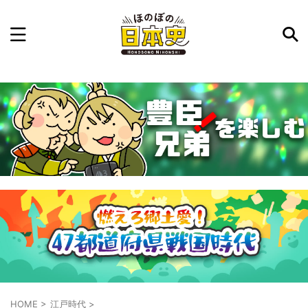
記事を検索
気になった日本史の事件や人物、時代などを入力して
ね。中の人が24時間手動で検索結果を提示するよ（嘘
です）
例：織田信長 長篠の戦い
HOME
>
江戸時代
>