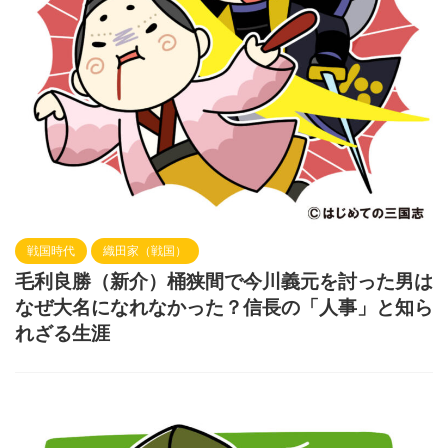
戦国時代
織田家（戦国）
毛利良勝（新介）桶狭間で今川義元を討った男は
なぜ大名になれなかった？信長の「人事」と知ら
れざる生涯