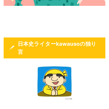
日本史ライターkawausoの独り
言