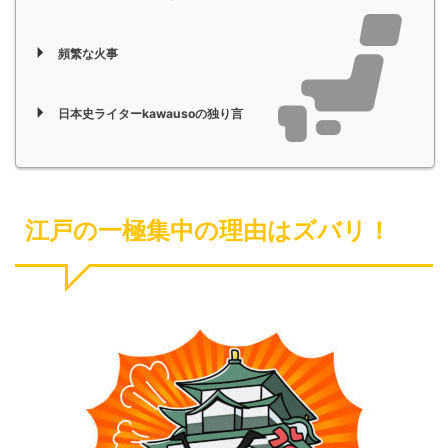
頻繁な火事
日本史ライターkawausoの独り言
江戸の一極集中の理由はズバリ！