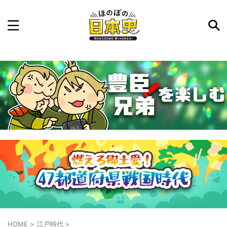
記事を検索
気になった日本史の事件や人物、時代などを入力して
ね。中の人が24時間手動で検索結果を提示するよ（嘘
です）
例：織田信長 長篠の戦い
HOME
>
江戸時代
>