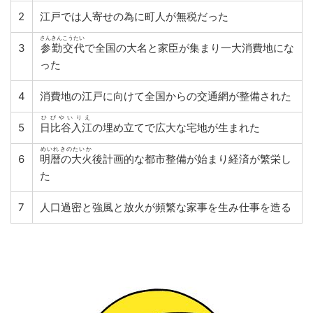
2
江戸では人寄せの為に町人が無税だった
さんきんこうたい
3
参勤交代
で全国の大名と家臣が集まり一大消費地にな
った
4
消費地の江戸に向けて全国からの交通網が整備された
ひびやいりえ
5
日比谷入江
の埋め立てで広大な宅地が生まれた
めいれきのたいか
6
明暦の大火
後計画的な都市整備が始まり経済が繁栄し
た
7
人口過密と強風と放火が頻繁な家事を生み仕事を造る