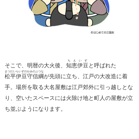
ちえいず
そこで、明暦の大火後、
知恵伊豆
と呼ばれた
まつだいらいずのかみのぶつな
松平伊豆守信綱
が先頭に立ち、江戸の大改造に着
手。場所を取る大名屋敷は江戸郊外に引っ越しとな
り、空いたスペースには火除け地と町人の屋敷が立
ち並ぶようになります。