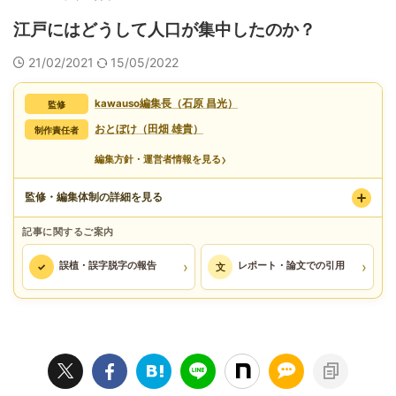
江戸にはどうして人口が集中したのか？
21/02/2021
15/05/2022
kawauso編集長（石原 昌光）
監修
おとぼけ（田畑 雄貴）
制作責任者
›
編集方針・運営者情報を見る
監修・編集体制の詳細を見る
記事に関するご案内
›
›
誤植・誤字脱字の報告
レポート・論文での引用
✓
文