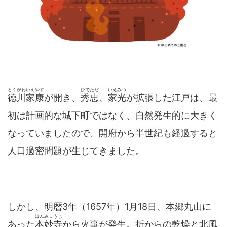
とくがわいえやす
ひでただ
いえみつ
徳川家康
が開き、
秀忠
、
家光
が拡張した江戸は、最
初は計画的な城下町ではなく、自然発生的に大きく
なっていましたので、開府から半世紀も経過すると
人口過密問題が生じてきました。
しかし、明暦3年（1657年）1月18日、本郷丸山に
ほんみょうじ
あった
本妙寺
から火事が発生。折からの乾燥と北風