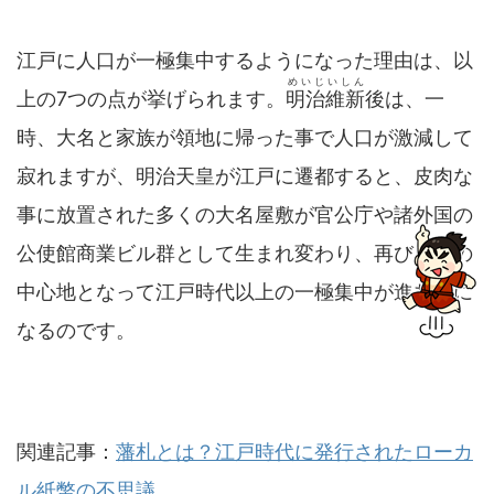
江戸に人口が一極集中するようになった理由は、以
めいじいしん
上の7つの点が挙げられます。
明治維新
後は、一
時、大名と家族が領地に帰った事で人口が激減して
寂れますが、明治天皇が江戸に遷都すると、皮肉な
事に放置された多くの大名屋敷が官公庁や諸外国の
公使館商業ビル群として生まれ変わり、再び日本の
中心地となって江戸時代以上の一極集中が進む事に
なるのです。
関連記事：
藩札とは？江戸時代に発行されたローカ
ル紙幣の不思議