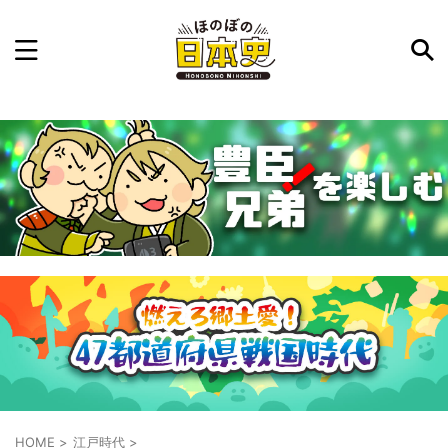
記事を検索
気になった日本史の事件や人物、時代などを入力して
ね。中の人が24時間手動で検索結果を提示するよ（嘘
です）
例：織田信長 長篠の戦い
HOME
>
江戸時代
>