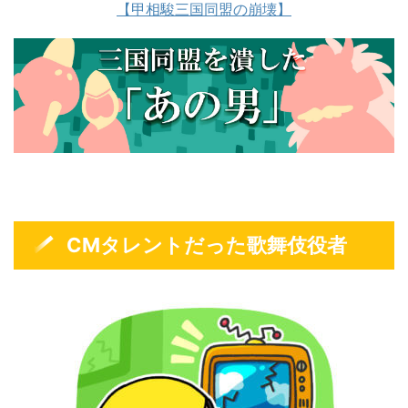
【甲相駿三国同盟の崩壊】
CMタレントだった歌舞伎役者