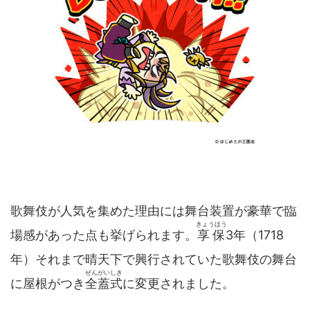
歌舞伎が人気を集めた理由には舞台装置が豪華で臨
きょうほう
場感があった点も挙げられます。
享保
3年（1718
年）それまで晴天下で興行されていた歌舞伎の舞台
ぜんがいしき
に屋根がつき
全蓋式
に変更されました。