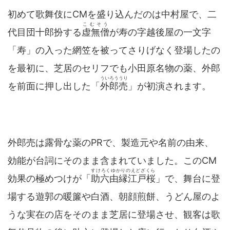
初めて歌舞伎にCMを盛り込んだのは中村屋で、二
こむそう
代目団十郎扮する
虚無僧
が寿の字越後屋の一文字
「寿」の入った網笠を被ってさりげなく登場したの
を最初に、芝居のセリフでも小田原名物の薬、外郎
ういろううり
を前面に押し出した「
外郎売
」が初演されます。
外郎売は露骨な薬のPRで、製造元や名前の由来、
効能が台詞にそのまま含まれていました。このCM
すけろくゆかりのえどざくら
効果の極めつけが「
助六由縁江戸桜
」で、舞台に登
場する遊郭の暖簾や白酒、朝顔煎餅、うどん屋のよ
うな実在の店をそのまま芝居に登場させ、観客は歌