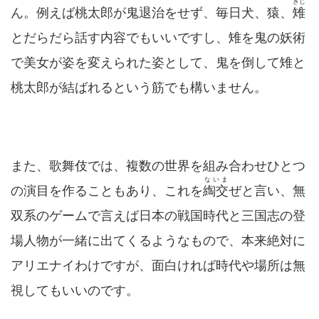
きじ
ん。例えば桃太郎が鬼退治をせず、毎日犬、猿、
雉
とだらだら話す内容でもいいですし、雉を鬼の妖術
で美女が姿を変えられた姿として、鬼を倒して雉と
桃太郎が結ばれるという筋でも構いません。
また、歌舞伎では、複数の世界を組み合わせひとつ
ないま
の演目を作ることもあり、これを
綯交
ぜと言い、無
双系のゲームで言えば日本の戦国時代と三国志の登
場人物が一緒に出てくるようなもので、本来絶対に
アリエナイわけですが、面白ければ時代や場所は無
視してもいいのです。