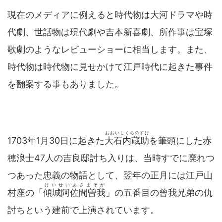
現在のメディアに例えると時代物は大河ドラマや時
代劇、世話物は現代劇や吉本新喜劇、所作事は宝塚
歌劇のようなレビューショーに相当します。また、
時代物は時代物に見せかけて江戸時代に起きた事件
を翻案する事もありました。
おおいしくらのすけ
1703年1月30日に起きた
大石内蔵助
を筆頭にした赤
穂浪士47人の吉良邸討ち入りは、当時すでに廃れつ
つあった忠義の物語として、翌年の正月には江戸山
けいせいあさまそが
村座の「
傾城阿佐間曽我
」の五番目の曾我兄弟の仇
討ちという建前で上演されています。