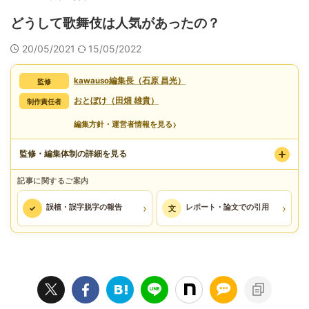
どうして歌舞伎は人気があったの？
20/05/2021
15/05/2022
kawauso編集長（石原 昌光）
監修
おとぼけ（田畑 雄貴）
制作責任者
›
編集方針・運営者情報を見る
監修・編集体制の詳細を見る
記事に関するご案内
›
›
誤植・誤字脱字の報告
レポート・論文での引用
✓
文