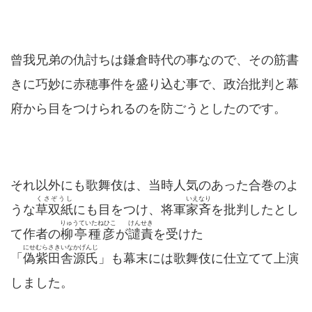
曾我兄弟の仇討ちは鎌倉時代の事なので、その筋書
きに巧妙に赤穂事件を盛り込む事で、政治批判と幕
府から目をつけられるのを防ごうとしたのです。
それ以外にも歌舞伎は、当時人気のあった合巻のよ
くさぞうし
いえなり
うな
草双紙
にも目をつけ、将軍
家斉
を批判したとし
りゅうていたねひこ
けんせき
て作者の
柳亭種彦
が
譴責
を受けた
にせむらさきいなかげんじ
「
偽紫田舎源氏
」も幕末には歌舞伎に仕立てて上演
しました。