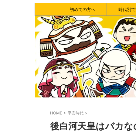
初めての方へ
時代別で
HOME
>
平安時代
>
後白河天皇はバカな