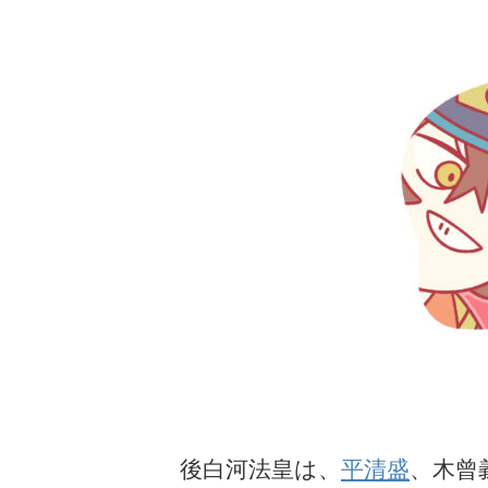
後白河法皇は、
平清盛
、木曾