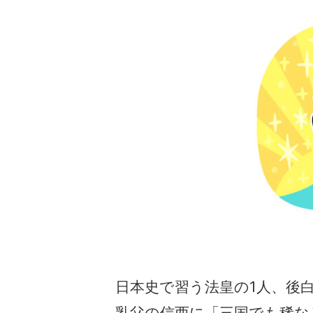
日本史で習う法皇の1人、後
乳父の信西に「三国でも稀な