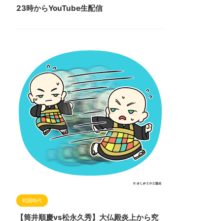
23時からYouTube生配信
戦国時代
【筒井順慶vs松永久秀】大仏殿炎上から究