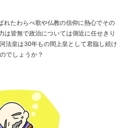
ばれたわらべ歌や仏教の信仰に熱心でその
力は皆無で政治については側近に任せきり
河法皇は30年もの間上皇として君臨し続け
のでしょうか？