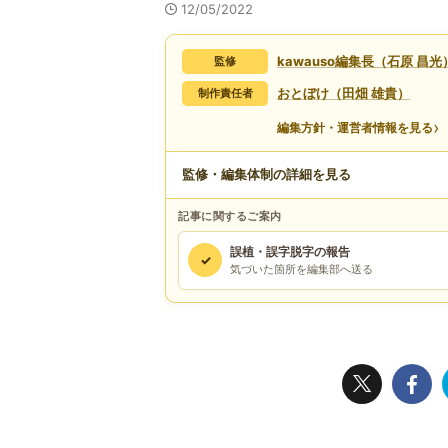
12/05/2022
kawauso編集長（石原 昌光
監修
おとぼけ（田畑 雄貴）
制作責任者
›
編集方針・運営者情報を見る
監修・編集体制の詳細を見る
記事に関するご案内
誤植・誤字脱字の報告
✓
気づいた箇所を編集部へ送る