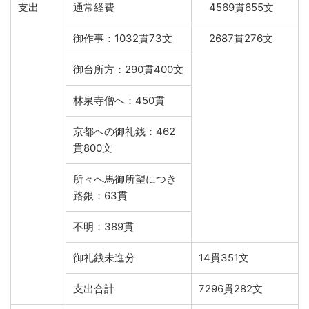
支出
通常経費
4569貫655文
御作事：1032貫73文
2687貫276文
御台所方：290貫400文
林泉寺僧へ：450貫
京都への御礼銭：462
貫800文
所々へ馬御所望につき
路銀：63貫
不明：389貫
御礼銭未進分
14貫351文
支出合計
7296貫282文