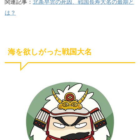
関連記事：
北条早雲の死因、戦国長寿大名の最期と
は？
海を欲しがった戦国大名