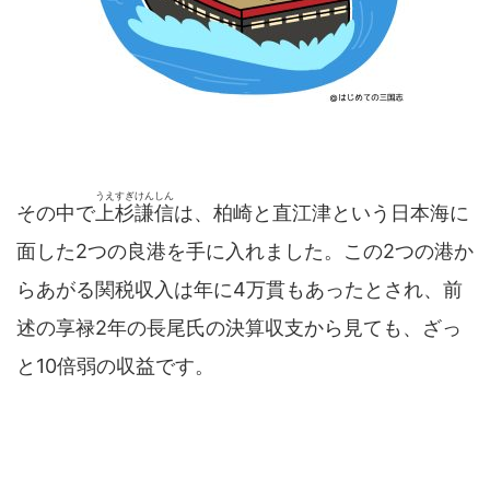
うえすぎけんしん
その中で
上杉謙信
は、柏崎と直江津という日本海に
面した2つの良港を手に入れました。この2つの港か
らあがる関税収入は年に4万貫もあったとされ、前
述の享禄2年の長尾氏の決算収支から見ても、ざっ
と10倍弱の収益です。