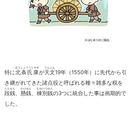
ほうじょううじやす
てんぶん
特に
北条氏康
が
天文
19年（1550年）に先代から引
き継がれてきた諸点役と呼ばれる種々雑多な税を
たんせん
かけせん
むねべつせん
段銭
、
懸銭
、
棟別銭
の3つに統合した事は画期的で
した。