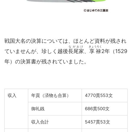
戦国大名の決算については、ほとんど資料が残され
ながおけ
きょうろく
ていませんが、珍しく越後
長尾家
、
享禄
2年（1529
年）の決算書が残されていました。
収入
年貢（済物も合算）
4770貫553文
御礼銭
686貫500文
収入合計
5457貫53文