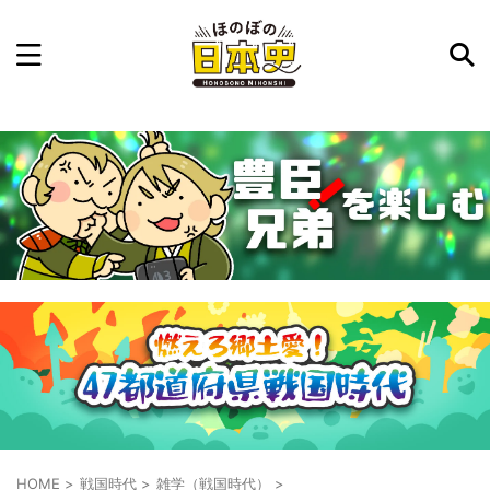
記事を検索
気になった日本史の事件や人物、時代などを入力して
ね。中の人が24時間手動で検索結果を提示するよ（嘘
です）
例：織田信長 長篠の戦い
HOME
>
戦国時代
>
雑学（戦国時代）
>