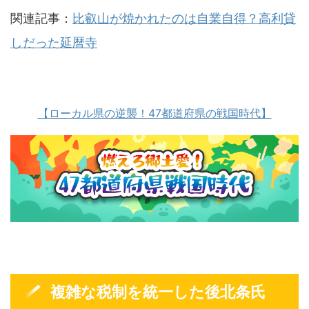
関連記事：
比叡山が焼かれたのは自業自得？高利貸
しだった延暦寺
【ローカル県の逆襲！47都道府県の戦国時代】
複雑な税制を統一した後北条氏