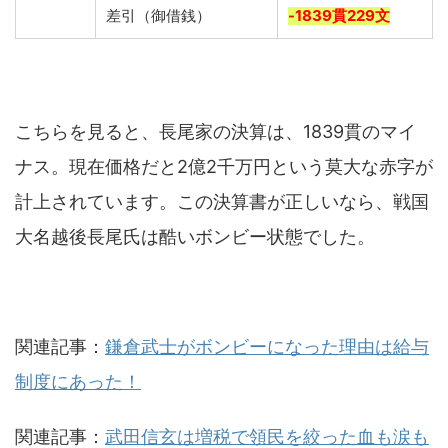
差引（御借銭）
-
1839
貫
229
文
こちらを見ると、長尾家の決算は、1839貫のマイ
ナス。現在価格だと2億2千万円という莫大な赤字が
計上されています。この決算書が正しいなら、戦国
大名越後長尾氏は酷いボンビー状態でした。
関連記事：
鎌倉武士がボンビーになった理由は給与
制度にあった！
関連記事：
武田信玄は増税で領民を絞った血も涙も