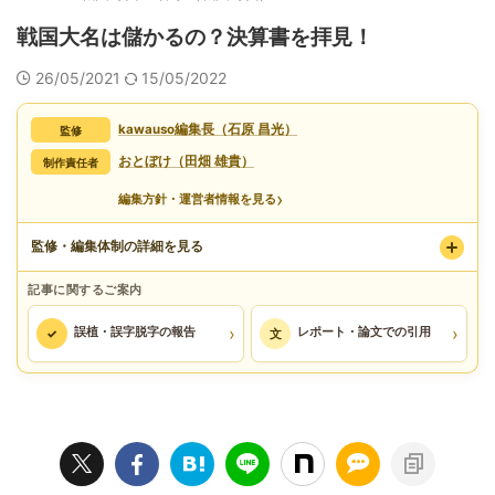
戦国大名は儲かるの？決算書を拝見！
26/05/2021
15/05/2022
kawauso編集長（石原 昌光）
監修
おとぼけ（田畑 雄貴）
制作責任者
›
編集方針・運営者情報を見る
監修・編集体制の詳細を見る
記事に関するご案内
›
›
誤植・誤字脱字の報告
レポート・論文での引用
✓
文