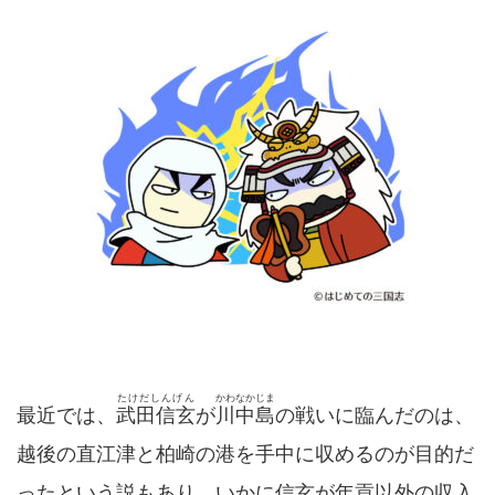
たけだしんげん
かわなかじま
最近では、
武田信玄
が
川中島
の戦いに臨んだのは、
越後の直江津と柏崎の港を手中に収めるのが目的だ
ったという説もあり、いかに信玄が年貢以外の収入