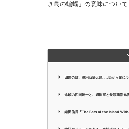
き島の蝙蝠」の意味について
四国の雄、長宗我部元親……姫から鬼に
念願の四国統一と、織田家と長宗我部元
織田信長「The Bats of the Island W