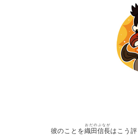
おだのぶなが
彼のことを
織田信長
はこう評