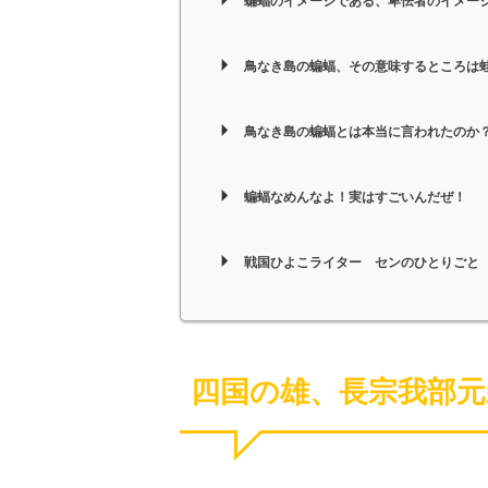
蝙蝠のイメージである、卑怯者のイメー
鳥なき島の蝙蝠、その意味するところは
鳥なき島の蝙蝠とは本当に言われたのか
蝙蝠なめんなよ！実はすごいんだぜ！
戦国ひよこライター センのひとりごと
四国の雄、長宗我部元