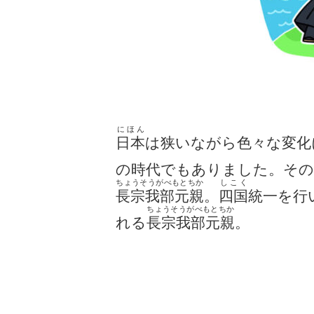
にほん
日本
は狭いながら色々な変化
の時代でもありました。その
ちょうそうがべもとちか
しこく
長宗我部元親
。
四国
統一を行
ちょうそうがべもとちか
れる
長宗我部元親
。