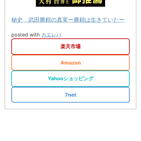
秘史 武田勝頼の真実ー勝頼は生きていたー
posted with
カエレバ
楽天市場
Amazon
Yahooショッピング
7net