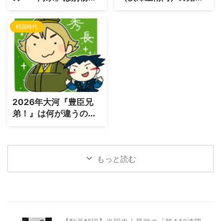
った？鎌倉仏教に消さ
れざる生涯と徳川家康
れた「一向俊聖」の謎
が認めた外交手腕と
戦国時代
を追う
は？
2026年大河『豊臣兄
弟！』は何が違うの
か？従来の歴史ドラマ
との決定的な差
もっと読む