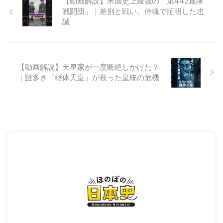
【動画解説】米国史上最強の「第442連隊
戦闘団」｜差別と戦い、侍魂で証明した忠
誠
【動画解説】天皇家が一度断絶しかけた？
｜謎多き「継体天皇」が救った皇統の危機