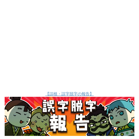
【誤植・誤字脱字の報告】