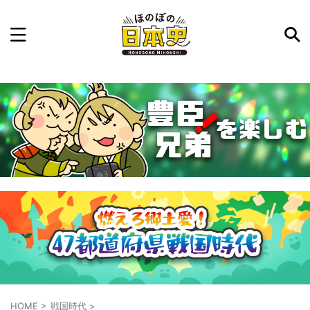
記事を検索
気になった日本史の事件や人物、時代などを入力して
ね。中の人が24時間手動で検索結果を提示するよ（嘘
です）
例：織田信長 長篠の戦い
HOME
>
戦国時代
>