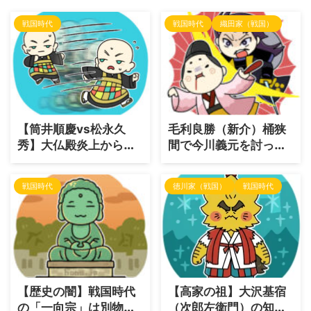
戦国時代
戦国時代
織田家（戦国）
【筒井順慶vs松永久
毛利良勝（新介）桶狭
秀】大仏殿炎上から究
間で今川義元を討った
極の爆死まで！大和を
男はなぜ大名になれな
二分した「名門」と
かった？信長の「人
戦国時代
徳川家（戦国）
戦国時代
「成り上がり」の死闘
事」と知られざる生涯
【歴史の闇】戦国時代
【高家の祖】大沢基宿
の「一向宗」は別物だ
（次郎左衛門）の知ら