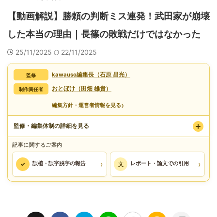
【動画解説】勝頼の判断ミス連発！武田家が崩壊
した本当の理由｜長篠の敗戦だけではなかった
25/11/2025
22/11/2025
kawauso編集長（石原 昌光）
監修
おとぼけ（田畑 雄貴）
制作責任者
›
編集方針・運営者情報を見る
監修・編集体制の詳細を見る
記事に関するご案内
›
›
誤植・誤字脱字の報告
レポート・論文での引用
✓
文