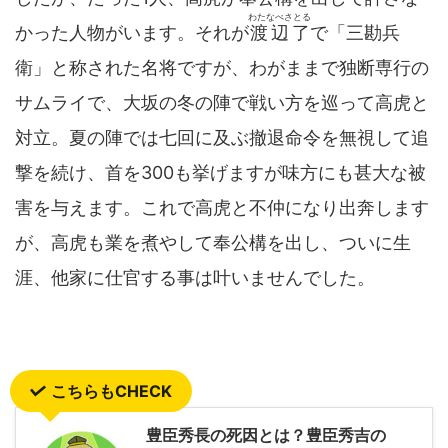
わたなべさとる
かった人物がいます。それが
渡辺了
で「三勘兵
衛」と称された名将ですが、わがままで独断専行の
サムライで、大坂の冬の陣で戦い方を巡って高虎と
対立。夏の陣では七回に及ぶ撤退命令を無視して追
撃を続け、首を300も挙げますが味方にも甚大な被
害を与えます。これで高虎と不仲になり出奔します
が、高虎も業を煮やして奉公構を出し、ついに生
涯、他家に仕官する事は叶いませんでした。
こちらもCHECK
豊臣秀長の死因とは？豊臣秀吉の