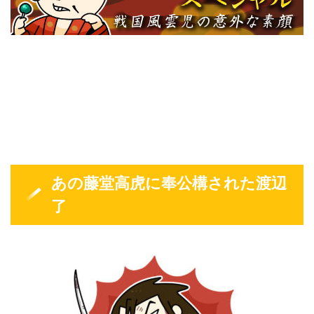
あの藤堂高虎に奉公構された渡辺
了