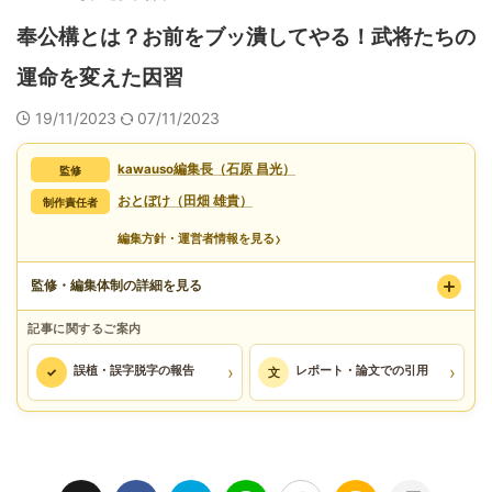
奉公構とは？お前をブッ潰してやる！武将たちの
運命を変えた因習
19/11/2023
07/11/2023
kawauso編集長（石原 昌光）
監修
おとぼけ（田畑 雄貴）
制作責任者
›
編集方針・運営者情報を見る
監修・編集体制の詳細を見る
記事に関するご案内
›
›
誤植・誤字脱字の報告
レポート・論文での引用
✓
文