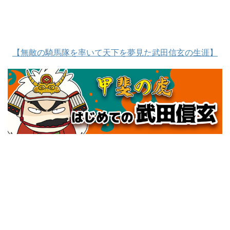
【無敵の騎馬隊を率いて天下を夢見た武田信玄の生涯】