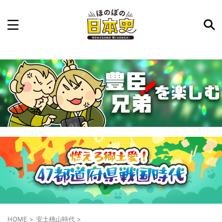
記事を検索
気になった日本史の事件や人物、時代などを入力して
ね。中の人が24時間手動で検索結果を提示するよ（嘘
です）
例：織田信長 長篠の戦い
HOME
>
安土桃山時代
>