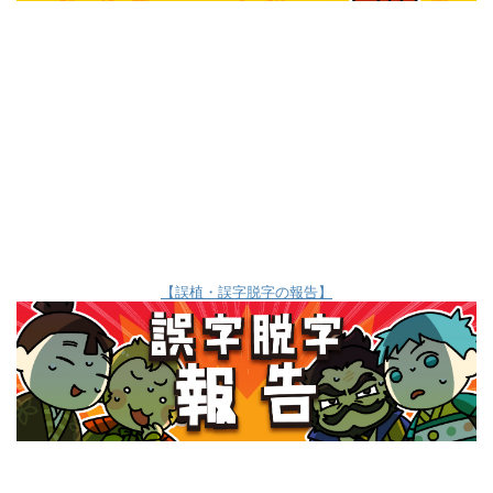
【誤植・誤字脱字の報告】