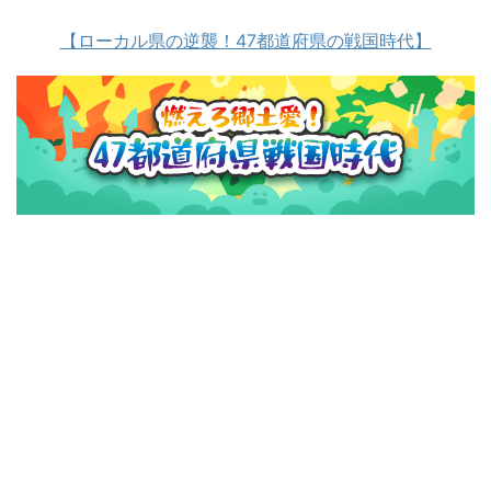
【ローカル県の逆襲！47都道府県の戦国時代】