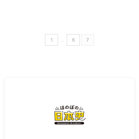
1
…
6
7