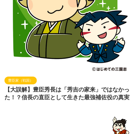
豊臣家（戦国）
【大誤解】豊臣秀長は「秀吉の家来」ではなかっ
た！？信長の直臣として生きた最強補佐役の真実