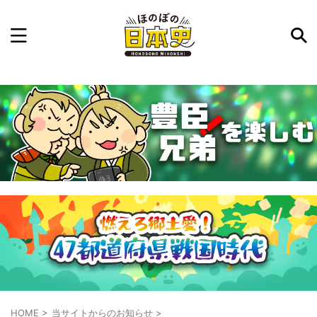
記事を検索
気になった日本史の事件や人物、時代などを入力して
ね。中の人が24時間手動で検索結果を提示するよ（嘘
です）
例：織田信長 長篠の戦い
HOME
>
当サイトからのお知らせ
>