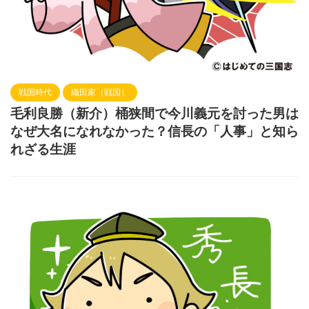
戦国時代
織田家（戦国）
毛利良勝（新介）桶狭間で今川義元を討った男は
なぜ大名になれなかった？信長の「人事」と知ら
れざる生涯