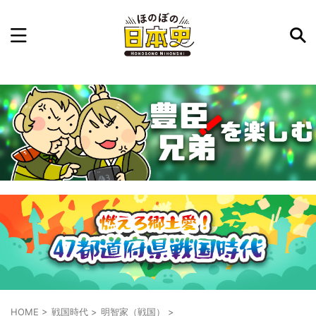
記事を検索
気になった日本史の事件や人物、時代などを入力して
ね。中の人が24時間手動で検索結果を提示するよ（嘘
です）
例：織田信長 長篠の戦い
HOME
>
戦国時代
>
明智家（戦国）
>