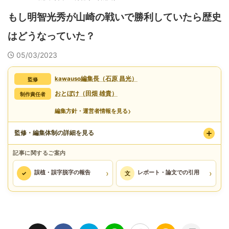
もし明智光秀が山崎の戦いで勝利していたら歴史
はどうなっていた？
05/03/2023
kawauso編集長（石原 昌光）
監修
おとぼけ（田畑 雄貴）
制作責任者
›
編集方針・運営者情報を見る
監修・編集体制の詳細を見る
記事に関するご案内
›
›
誤植・誤字脱字の報告
レポート・論文での引用
✓
文