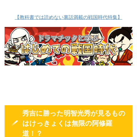
【教科書では読めない裏話満載の戦国時代特集】
秀吉に勝った明智光秀が見るもの
はけっきょくは無限の阿修羅
道！？