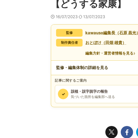
【どうする家康】
16/07/2023
13/07/2023
kawauso編集長（石原 昌光
監修
おとぼけ（田畑 雄貴）
制作責任者
›
編集方針・運営者情報を見る
監修・編集体制の詳細を見る
記事に関するご案内
誤植・誤字脱字の報告
✓
気づいた箇所を編集部へ送る