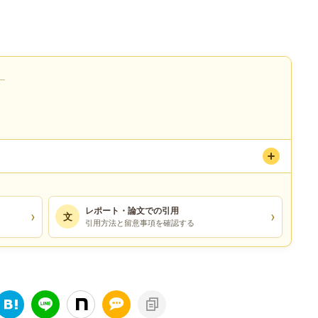
）
レポート・論文での引用
›
›
文
引用方法と留意事項を確認する