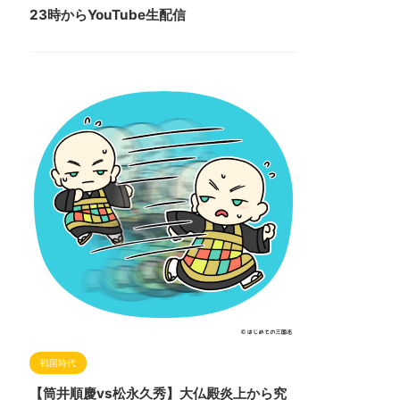
23時からYouTube生配信
戦国時代
【筒井順慶vs松永久秀】大仏殿炎上から究