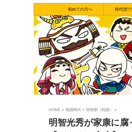
初めての方へ
時代別で
HOME
>
戦国時代
>
明智家（戦国）
>
明智光秀が家康に腐