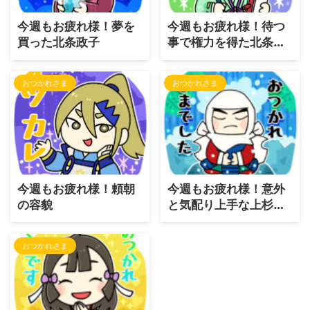
今週もお疲れ様！夢を
今週もお疲れ様！待つ
買った北条政子
事で権力を得た北条義
時
おつかれさま
おつかれさま
今週もお疲れ様！頼朝
今週もお疲れ様！意外
の容貌
と気配り上手な上杉謙
信
おつかれさま