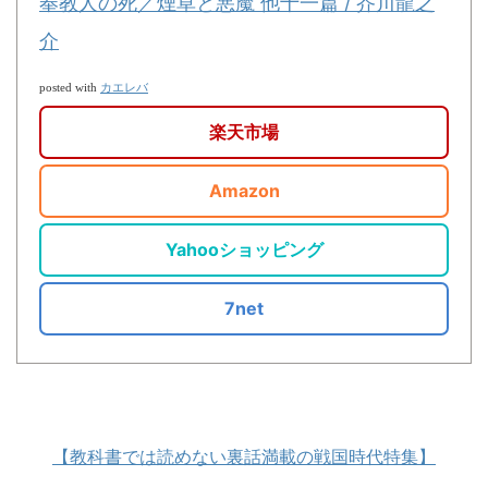
奉教人の死／煙草と悪魔 他十一篇 / 芥川龍之
介
カエレバ
posted with
楽天市場
Amazon
Yahooショッピング
7net
【教科書では読めない裏話満載の戦国時代特集】