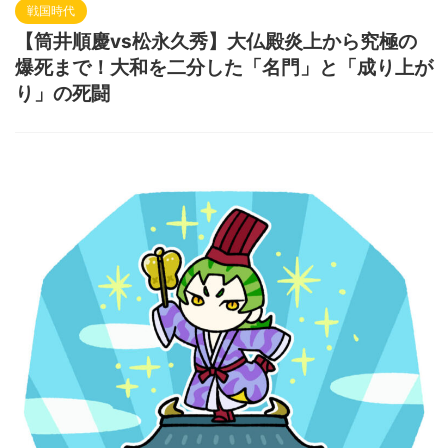
戦国時代
【筒井順慶vs松永久秀】大仏殿炎上から究極の
爆死まで！大和を二分した「名門」と「成り上が
り」の死闘