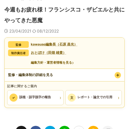
今週もお疲れ様！フランシスコ・ザビエルと共に
やってきた悪魔
23/04/2021
08/12/2022
kawauso編集長（石原 昌光）
監修
おとぼけ（田畑 雄貴）
制作責任者
›
編集方針・運営者情報を見る
監修・編集体制の詳細を見る
記事に関するご案内
›
›
誤植・誤字脱字の報告
レポート・論文での引用
✓
文