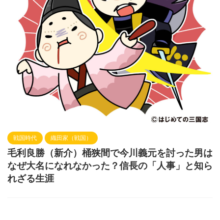
戦国時代
織田家（戦国）
毛利良勝（新介）桶狭間で今川義元を討った男は
なぜ大名になれなかった？信長の「人事」と知ら
れざる生涯