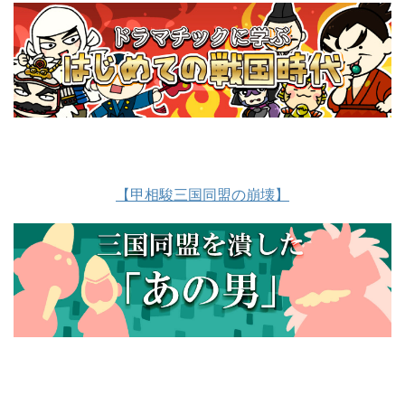
【甲相駿三国同盟の崩壊】