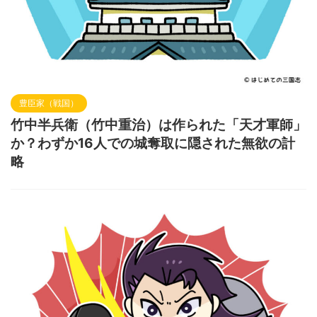
豊臣家（戦国）
竹中半兵衛（竹中重治）は作られた「天才軍師」
か？わずか16人での城奪取に隠された無欲の計
略