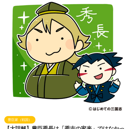
豊臣家（戦国）
【大誤解】豊臣秀長は「秀吉の家来」ではなかっ