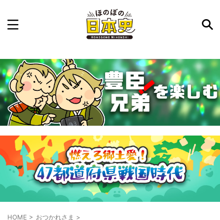
記事を検索
気になった日本史の事件や人物、時代などを入力して
ね。中の人が24時間手動で検索結果を提示するよ（嘘
です）
例：織田信長 長篠の戦い
HOME
>
おつかれさま
>