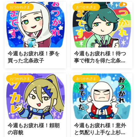
おつかれさま
おつかれさま
今週もお疲れ様！夢を
今週もお疲れ様！待つ
買った北条政子
事で権力を得た北条義
時
おつかれさま
おつかれさま
今週もお疲れ様！頼朝
今週もお疲れ様！意外
の容貌
と気配り上手な上杉謙