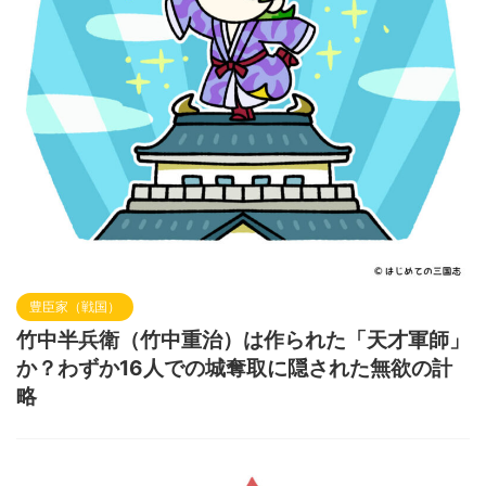
豊臣家（戦国）
竹中半兵衛（竹中重治）は作られた「天才軍師」
か？わずか16人での城奪取に隠された無欲の計
略