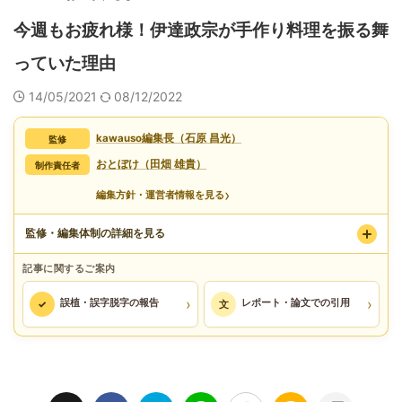
今週もお疲れ様！伊達政宗が手作り料理を振る舞
っていた理由
14/05/2021
08/12/2022
kawauso編集長（石原 昌光）
監修
おとぼけ（田畑 雄貴）
制作責任者
›
編集方針・運営者情報を見る
監修・編集体制の詳細を見る
記事に関するご案内
›
›
誤植・誤字脱字の報告
レポート・論文での引用
✓
文