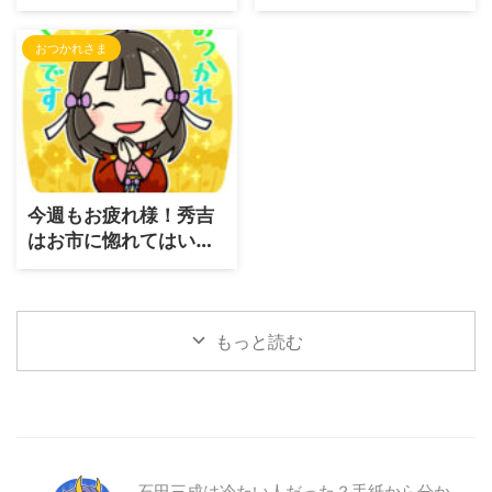
信
おつかれさま
今週もお疲れ様！秀吉
はお市に惚れてはいな
い理由
もっと読む
石田三成は冷たい人だった？手紙から分か