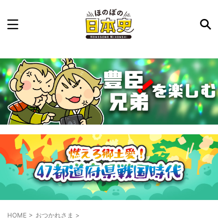
記事を検索
気になった日本史の事件や人物、時代などを入力して
ね。中の人が24時間手動で検索結果を提示するよ（嘘
です）
例：織田信長 長篠の戦い
HOME
>
おつかれさま
>