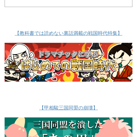
【教科書では読めない裏話満載の戦国時代特集】
【甲相駿三国同盟の崩壊】