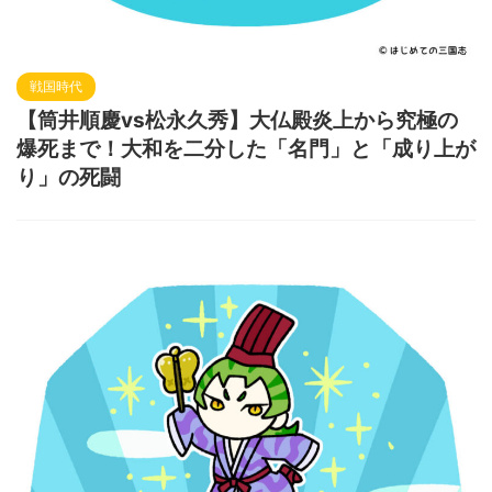
戦国時代
【筒井順慶vs松永久秀】大仏殿炎上から究極の
爆死まで！大和を二分した「名門」と「成り上が
り」の死闘