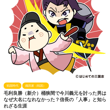
戦国時代
織田家（戦国）
毛利良勝（新介）桶狭間で今川義元を討った男は
なぜ大名になれなかった？信長の「人事」と知ら
れざる生涯