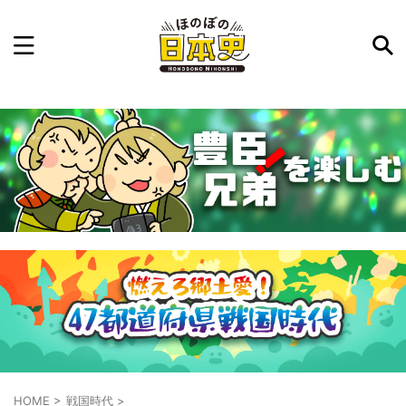
記事を検索
気になった日本史の事件や人物、時代などを入力して
ね。中の人が24時間手動で検索結果を提示するよ（嘘
です）
例：織田信長 長篠の戦い
HOME
>
戦国時代
>