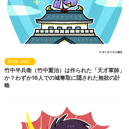
豊臣家（戦国）
竹中半兵衛（竹中重治）は作られた「天才軍師」
か？わずか16人での城奪取に隠された無欲の計
略