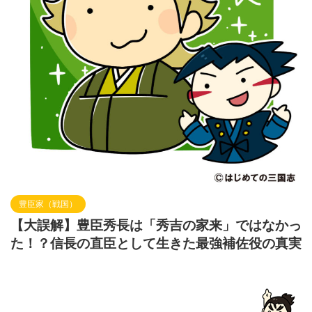
豊臣家（戦国）
【大誤解】豊臣秀長は「秀吉の家来」ではなかっ
た！？信長の直臣として生きた最強補佐役の真実