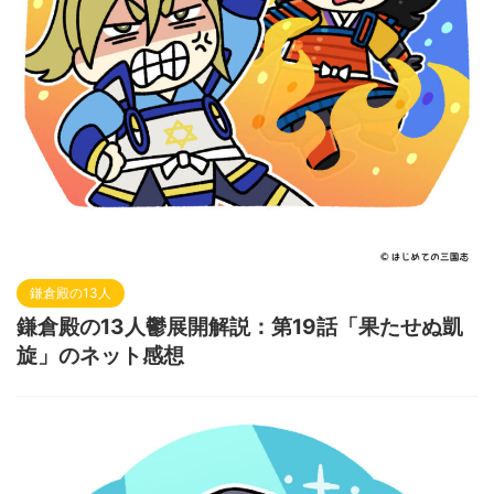
鎌倉殿の13人
鎌倉殿の13人鬱展開解説：第19話「果たせぬ凱
旋」のネット感想