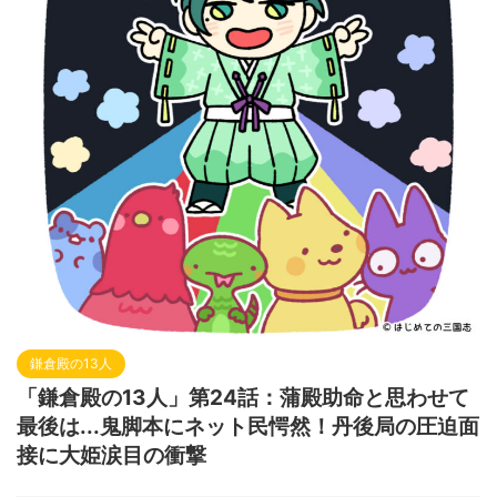
鎌倉殿の13人
「鎌倉殿の13人」第24話：蒲殿助命と思わせて
最後は...鬼脚本にネット民愕然！丹後局の圧迫面
接に大姫涙目の衝撃