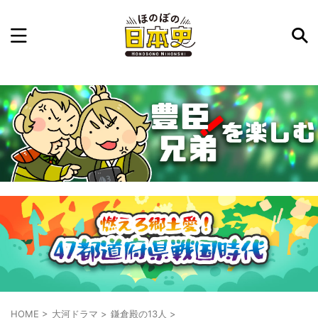
記事を検索
気になった日本史の事件や人物、時代などを入力して
ね。中の人が24時間手動で検索結果を提示するよ（嘘
です）
例：織田信長 長篠の戦い
HOME
>
大河ドラマ
>
鎌倉殿の13人
>