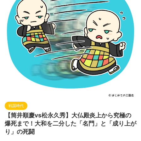
戦国時代
【筒井順慶vs松永久秀】大仏殿炎上から究極の
爆死まで！大和を二分した「名門」と「成り上が
り」の死闘