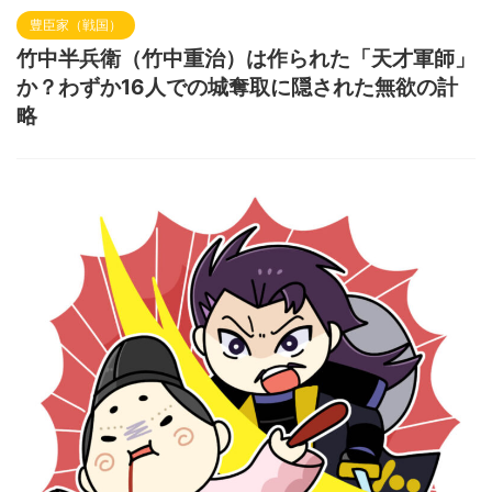
竹中半兵衛（竹中重治）は作られた「天才軍師」
か？わずか16人での城奪取に隠された無欲の計
略