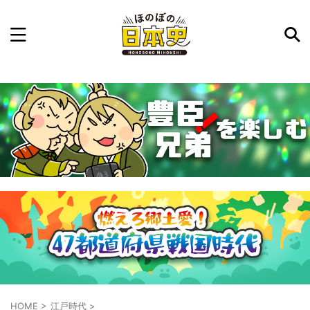
記事を検索
気になった日本史の事件や人物、時代などを入力して
ね。中の人が24時間手動で検索結果を提示するよ（嘘
です）
例：織田信長 長篠の戦い
HOME
>
江戸時代
>