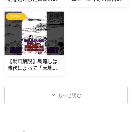
方「大塩平八郎」｜金
｜伝説の脱獄劇と意外
持ちと汚職政治家をブ
な改心の理由
江戸時代
ッ潰せ！
【動画解説】島流しは
時代によって「天地の
差」がある刑罰｜天皇
の娘に適用された人道
刑から終身刑まで
もっと読む