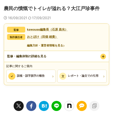
農民の憤慨でトイレが溢れる？大江戸珍事件
16/09/2021
17/09/2021
kawauso編集長（石原 昌光）
監修
おとぼけ（田畑 雄貴）
制作責任者
›
編集方針・運営者情報を見る
監修・編集体制の詳細を見る
記事に関するご案内
›
›
誤植・誤字脱字の報告
レポート・論文での引用
✓
文