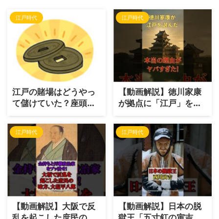
江戸時代
江戸時代
江戸の賭場はどうやっ
【動画解説】徳川家康
て儲けていた？座頭市
が拠点に「江戸」を選
と木枯らし紋次郎から
んだ本当の理由｜小田
見える博徒の経済学
原や鎌倉じゃダメだっ
江戸時代
江戸時代
たワケ
【動画解説】大阪で反
【動画解説】日本の脱
乱を起こした庶民の味
獄王「五寸釘の寅吉」