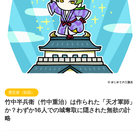
豊臣家（戦国）
竹中半兵衛（竹中重治）は作られた「天才軍師」
か？わずか16人での城奪取に隠された無欲の計
略