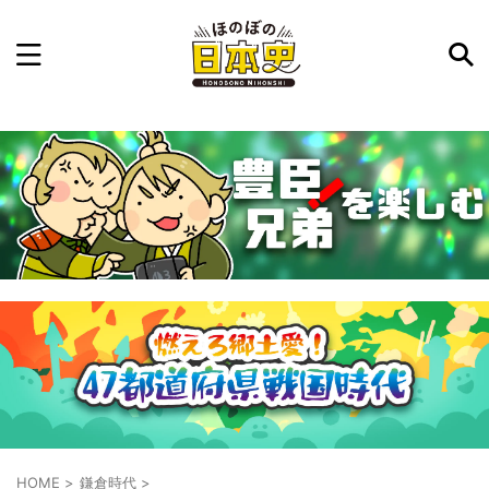
記事を検索
気になった日本史の事件や人物、時代などを入力して
ね。中の人が24時間手動で検索結果を提示するよ（嘘
です）
例：織田信長 長篠の戦い
HOME
>
鎌倉時代
>