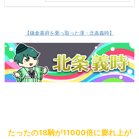
【鎌倉幕府を乗っ取った漢・北条義時】
たったの18騎が11000倍に膨れ上が