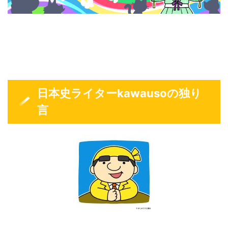
日本史ライターkawausoの独り
言