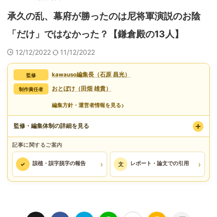
承久の乱、幕府が勝ったのは尼将軍演説のお陰
「だけ」ではなかった？【鎌倉殿の13人】
12/12/2022
11/12/2022
kawauso編集長（石原 昌光）
監修
おとぼけ（田畑 雄貴）
制作責任者
›
編集方針・運営者情報を見る
監修・編集体制の詳細を見る
記事に関するご案内
›
›
誤植・誤字脱字の報告
レポート・論文での引用
✓
文