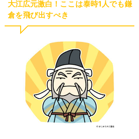
大江広元激白！ここは泰時1人でも鎌
倉を飛び出すべき