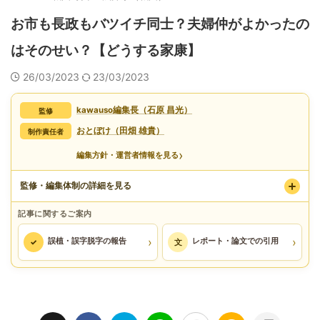
お市も長政もバツイチ同士？夫婦仲がよかったの
はそのせい？【どうする家康】
26/03/2023
23/03/2023
kawauso編集長（石原 昌光）
監修
おとぼけ（田畑 雄貴）
制作責任者
›
編集方針・運営者情報を見る
監修・編集体制の詳細を見る
記事に関するご案内
›
›
誤植・誤字脱字の報告
レポート・論文での引用
✓
文