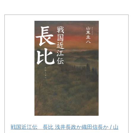
戦国近江伝 長比 浅井長政か織田信長か / 山