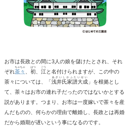
お市は長政との間に3人の娘を儲けたとされ、それ
ちゃちゃ
はつ
ごう
ぞれ
茶々
、
初
、
江
と名付けられますが、この中の
あざいしかふたいせい
茶々については、「
浅井氏家譜大成
」を根拠とし
て、茶々はお市の連れ子だったのではないかとする
説があります。つまり、お市は一度嫁いで茶々を産
んだものの、何らかの理由で離婚し、長政とは再婚
だから婚期が遅いという事になるのです。