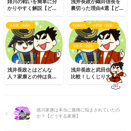
姉川の戦いを簡単に分
浅井長政が織田信長を
かりやすく解説【どう
裏切った理由4選【ど
する家康】
うする家康】
浅井家（戦国）
戦国時代
武田家（戦国）
浅井家（戦国）
浅井長政とはどんな
浅井長政と武田信玄を
人？家康との仲は良か
比較！しくじり大名は
ったの？【どうする家
武田信玄に勝っていた
康】
かもしれない
徳川家康は本当に腹痛に悩まされていたの
か？【どうする家康】