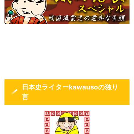
日本史ライターkawausoの独り
言