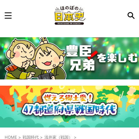
記事を検索
気になった日本史の事件や人物、時代などを入力して
ね。中の人が24時間手動で検索結果を提示するよ（嘘
です）
例：織田信長 長篠の戦い
HOME
>
戦国時代
>
浅井家（戦国）
>