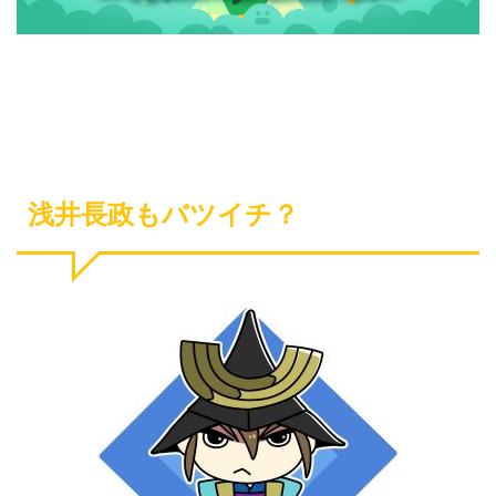
浅井長政もバツイチ？