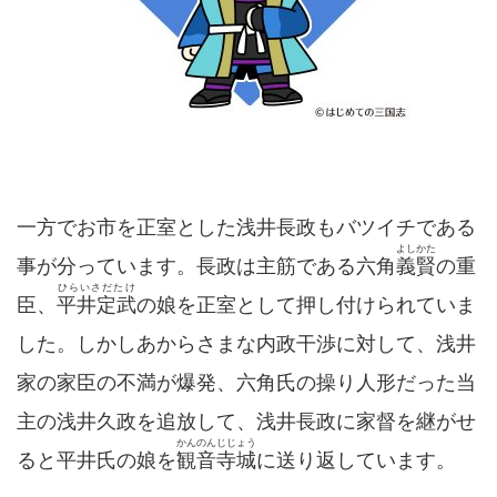
一方でお市を正室とした浅井長政もバツイチである
よしかた
事が分っています。長政は主筋である六角
義賢
の重
ひらいさだたけ
臣、
平井定武
の娘を正室として押し付けられていま
した。しかしあからさまな内政干渉に対して、浅井
家の家臣の不満が爆発、六角氏の操り人形だった当
主の浅井久政を追放して、浅井長政に家督を継がせ
かんのんじじょう
ると平井氏の娘を
観音寺城
に送り返しています。