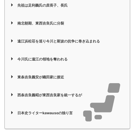
先祖は足利義氏の庶長子、長氏
南北朝期、東西吉良氏に分裂
遠江浜松荘を巡り今川と斯波の抗争に巻き込まれる
今川氏に遠江の領地を奪われる
東条吉良義安が織田家に接近
西条吉良義昭が東西吉良家を統一するが
日本史ライターkawausoの独り言