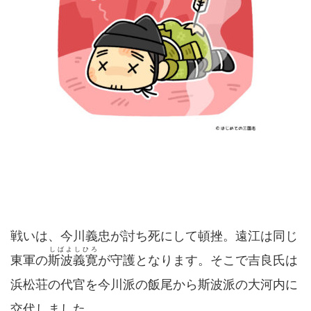
戦いは、今川義忠が討ち死にして頓挫。遠江は同じ
しばよしひろ
東軍の
斯波義寛
が守護となります。そこで吉良氏は
浜松荘の代官を今川派の飯尾から斯波派の大河内に
交代しました。