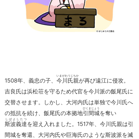
いまがわうじちか
1508年、義忠の子、
今川氏親
が再び遠江に侵攻。
吉良氏は浜松荘を守るため代官を今川派の飯尾氏に
交替させます。しかし、大河内氏は単独で今川氏へ
ひくまじょう
の抵抗を続け、飯尾氏の本拠地
引間城
を奪い
しばよしたつ
斯波義達
を迎え入れました。1517年、今川氏親は引
間城を奪還、大河内氏や巨海氏のような斯波派を滅