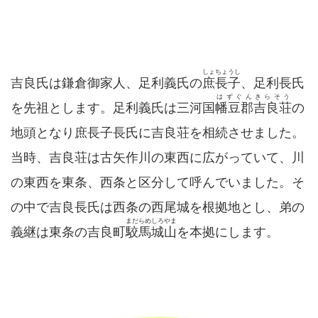
しょちょうし
吉良氏は鎌倉御家人、足利義氏の
庶長子
、足利長氏
はずぐんきらそう
を先祖とします。足利義氏は三河国
幡豆郡吉良荘
の
地頭となり庶長子長氏に吉良荘を相続させました。
当時、吉良荘は古矢作川の東西に広がっていて、川
の東西を東条、西条と区分して呼んでいました。そ
の中で吉良長氏は西条の西尾城を根拠地とし、弟の
まだらめしろやま
義継は東条の吉良町
駮馬城山
を本拠にします。