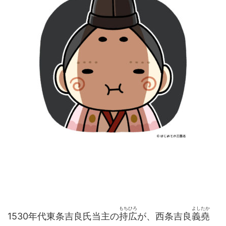
もちひろ
よしたか
1530年代東条吉良氏当主の
持広
が、西条吉良
義堯