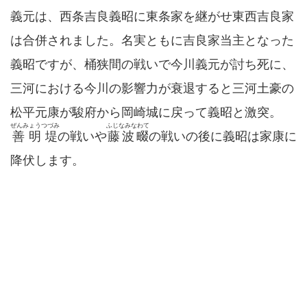
義元は、西条吉良義昭に東条家を継がせ東西吉良家
は合併されました。名実ともに吉良家当主となった
義昭ですが、桶狭間の戦いで今川義元が討ち死に、
三河における今川の影響力が衰退すると三河土豪の
松平元康が駿府から岡崎城に戻って義昭と激突。
ぜんみょうつづみ
ふじなみなわて
善明堤
の戦いや
藤波畷
の戦いの後に義昭は家康に
降伏します。