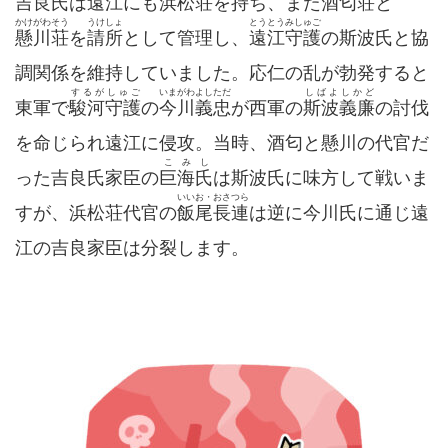
吉良氏は遠江にも浜松荘を持ち、また
酒匂荘
と
かけがわそう
うけしょ
とうとうみしゅご
懸川荘
を
請所
として管理し、
遠江守護
の斯波氏と協
調関係を維持していました。応仁の乱が勃発すると
するがしゅご
いまがわよしただ
しばよしかど
東軍で
駿河守護
の
今川義忠
が西軍の
斯波義廉
の討伐
を命じられ遠江に侵攻。当時、酒匂と懸川の代官だ
こみし
った吉良氏家臣の
巨海氏
は斯波氏に味方して戦いま
いいお・おさつら
すが、浜松荘代官の
飯尾長連
は逆に今川氏に通じ遠
江の吉良家臣は分裂します。