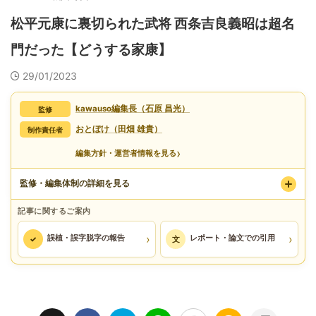
松平元康に裏切られた武将 西条吉良義昭は超名
門だった【どうする家康】
29/01/2023
kawauso編集長（石原 昌光）
監修
おとぼけ（田畑 雄貴）
制作責任者
›
編集方針・運営者情報を見る
監修・編集体制の詳細を見る
記事に関するご案内
›
›
誤植・誤字脱字の報告
レポート・論文での引用
✓
文