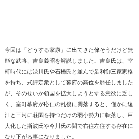
今回は「どうする家康」に出てきた偉そうだけど無
能な武将、吉良義昭を解説しました。吉良氏は、室
町時代には渋川氏や石橋氏と並んで足利御三家家格
を持ち、式評定衆として幕府の高位を歴任しました
が、そのせいか領国を拡大しようとする意欲に乏し
く、室町幕府が応仁の乱後に凋落すると、僅かに遠
江と三河に荘園を持つだけの弱小勢力に転落し、巨
大化した斯波氏や今川氏の間で右往左往する存在に
なり下がる事になりました。