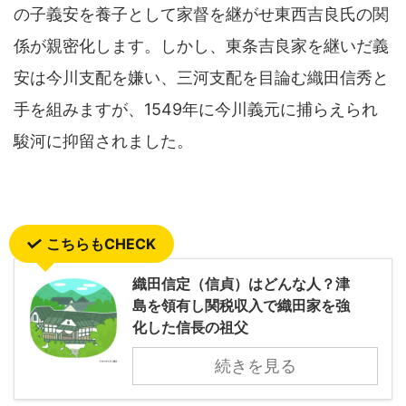
の子義安を養子として家督を継がせ東西吉良氏の関
係が親密化します。しかし、東条吉良家を継いだ義
安は今川支配を嫌い、三河支配を目論む織田信秀と
手を組みますが、1549年に今川義元に捕らえられ
駿河に抑留されました。
こちらもCHECK
織田信定（信貞）はどんな人？津
島を領有し関税収入で織田家を強
化した信長の祖父
続きを見る