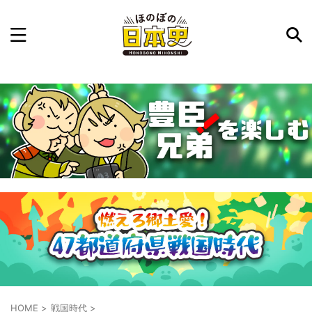
記事を検索
気になった日本史の事件や人物、時代などを入力して
ね。中の人が24時間手動で検索結果を提示するよ（嘘
です）
例：織田信長 長篠の戦い
HOME
>
戦国時代
>