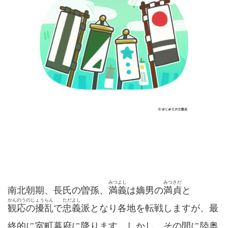
みつよし
みつさだ
南北朝期、長氏の曽孫、
満義
は嫡男の
満貞
と
かんのうのじょうらん
ただよし
観応の擾乱
で
忠義
派となり各地を転戦しますが、最
終的に室町幕府に降ります。しかし、その間に陸奥