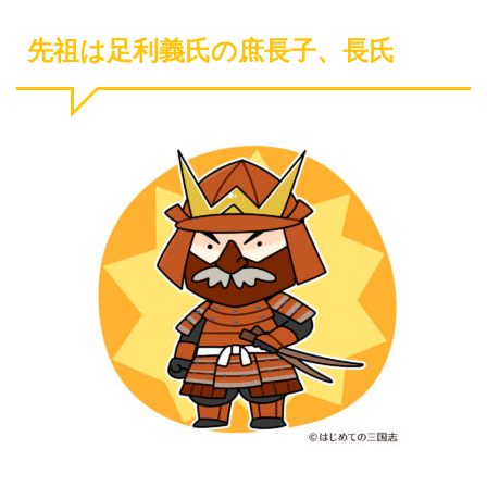
先祖は足利義氏の庶長子、長氏