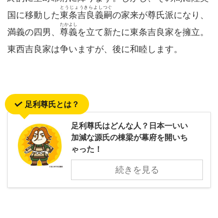
とうじょうきらよしつぐ
国に移動した
東条吉良義嗣
の家来が尊氏派になり、
たかよし
満義の四男、
尊義
を立て新たに東条吉良家を擁立。
東西吉良家は争いますが、後に和睦します。
足利尊氏とは？
足利尊氏はどんな人？日本一いい
加減な源氏の棟梁が幕府を開いち
ゃった！
続きを見る