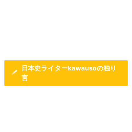
日本史ライターkawausoの独り
言