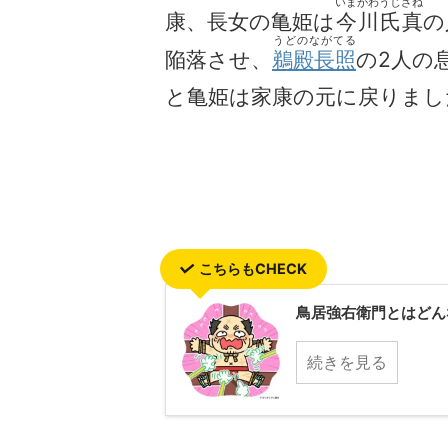
いまがわうじざね
康、長女の亀姫は
今川氏真
の
うどのながてる
陥落させ、
鵜殿長照
の2人の
と亀姫は家康の元に戻りまし
こちらもCHECK
鳥居強右衛門とはどん
続きを見る