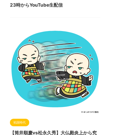
23時からYouTube生配信
戦国時代
【筒井順慶vs松永久秀】大仏殿炎上から究