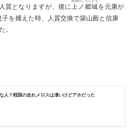
かみのごうじょう
人質となりますが、後に
上ノ郷城
を元康が
息子を捕えた時、人質交換で築山殿と信康
た。
な人？戦国の走れメロスは凄いけどアホだった