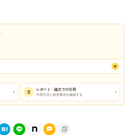
）
レポート・論文での引用
›
›
文
引用方法と留意事項を確認する