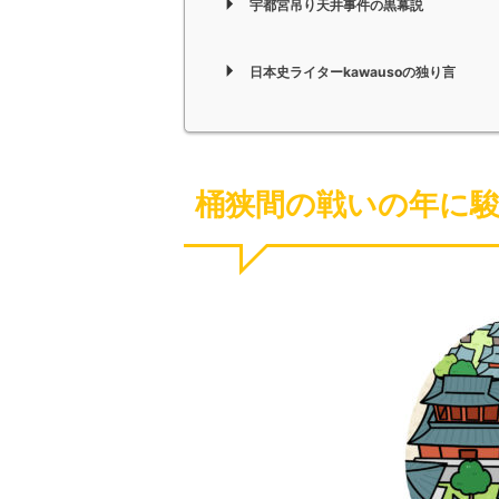
宇都宮吊り天井事件の黒幕説
日本史ライターkawausoの独り言
桶狭間の戦いの年に