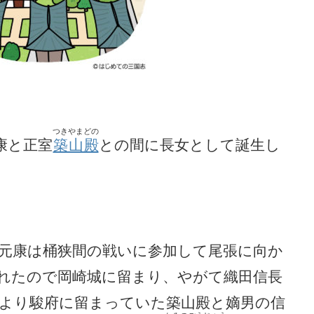
つきやまどの
康と正室
築山殿
との間に長女として誕生し
元康は桶狭間の戦いに参加して尾張に向か
れたので岡崎城に留まり、やがて織田信長
より駿府に留まっていた築山殿と嫡男の信