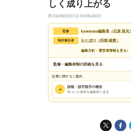
しく成り上がる
02/06/2023
01/06/2023
kawauso編集長（石原 昌光
監修
おとぼけ（田畑 雄貴）
制作責任者
›
編集方針・運営者情報を見る
監修・編集体制の詳細を見る
記事に関するご案内
誤植・誤字脱字の報告
✓
気づいた箇所を編集部へ送る