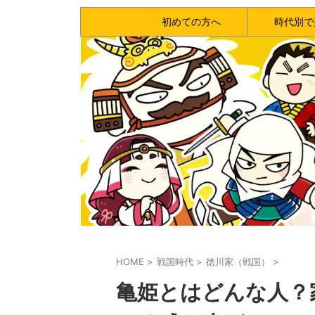
初めての方へ
時代別で
HOME
>
戦国時代
>
徳川家（戦国）
>
亀姫とはどんな人？