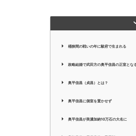
桶狭間の戦いの年に駿府で生まれる
政略結婚で武田方の奥平信昌の正室とな
奥平信昌（貞昌）とは？
奥平信昌に側室を置かせず
奥平信昌が美濃加納10万石の大名に