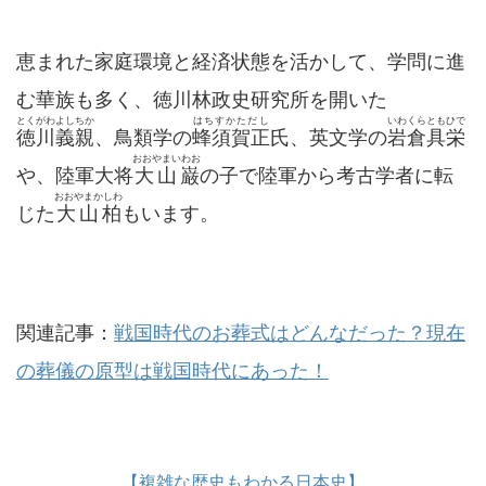
恵まれた家庭環境と経済状態を活かして、学問に進
む華族も多く、徳川林政史研究所を開いた
とくがわよしちか
はちすかただし
いわくらともひで
徳川義親
、鳥類学の
蜂須賀正
氏、英文学の
岩倉具栄
おおやまいわお
や、陸軍大将
大山巌
の子で陸軍から考古学者に転
おおやまかしわ
じた
大山柏
もいます。
関連記事：
戦国時代のお葬式はどんなだった？現在
の葬儀の原型は戦国時代にあった！
【複雑な歴史もわかる日本史】