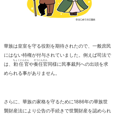
華族は皇室を守る役割を期待されたので、一般庶民
にはない特権が付与されていました。例えば司法で
ちょくにんかん
そうにんかん
は、
勅任官
や
奏任官
同様に民事裁判への出頭を求
められる事がありません。
さらに、華族の家格を守るために1886年の華族世
襲財産法により公告の手続きで世襲財産を認められ