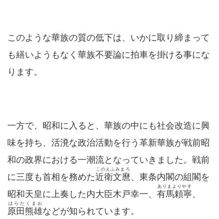
このような華族の質の低下は、いかに取り締まって
も繕いようもなく華族不要論に拍車を掛ける事にな
ります。
一方で、昭和に入ると、華族の中にも社会改造に興
味を持ち、活溌な政治活動を行う革新華族が戦前昭
和の政界における一潮流となっていきました。戦前
このえふみまろ
に三度も首相を務めた
近衛文麿
、東条内閣の組閣を
ありまよりやす
昭和天皇に上奏した内大臣木戸幸一、
有馬頼寧
、
はらだくまお
原田熊雄
などが知られています。