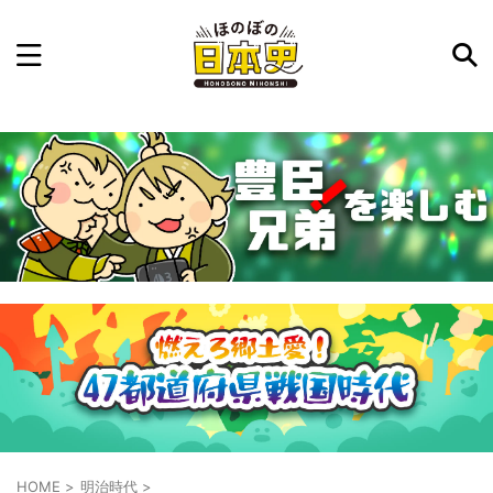
記事を検索
気になった日本史の事件や人物、時代などを入力して
ね。中の人が24時間手動で検索結果を提示するよ（嘘
です）
例：織田信長 長篠の戦い
HOME
>
明治時代
>