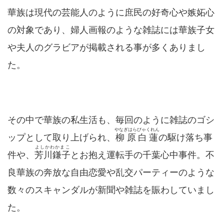
華族は現代の芸能人のように庶民の好奇心や嫉妬心
の対象であり、婦人画報のような雑誌には華族子女
や夫人のグラビアが掲載される事が多くありまし
た。
その中で華族の私生活も、毎回のように雑誌のゴシ
やなぎはらびゃくれん
ップとして取り上げられ、
柳原白蓮
の駆け落ち事
よしかわかまこ
件や、
芳川鎌子
とお抱え運転手の千葉心中事件。不
良華族の奔放な自由恋愛や乱交パーティーのような
数々のスキャンダルが新聞や雑誌を賑わしていまし
た。