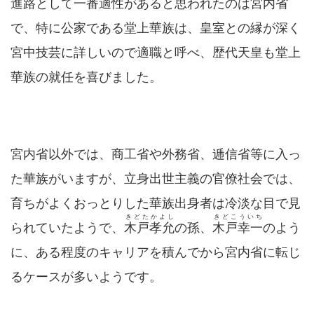
進路として一番適性があると思われたのは宮内省
で、特に公家である堂上華族は、皇室との縁が深く
宮中技芸に詳しいので適職と呼べ、歴代天皇も堂上
華族の就任を喜びました。
宮内省以外では、商工省や外務省、逓信省等に入っ
た華族がいますが、立身出世主義の官僚社会では、
育ちがよくおっとりした華族出身者は冷淡な目で見
きどたかよし
きどこういち
られていたようで、
木戸孝允
の孫、
木戸幸一
のよう
に、ある程度のキャリアを積んでから宮内省に転じ
るケースが多いようです。