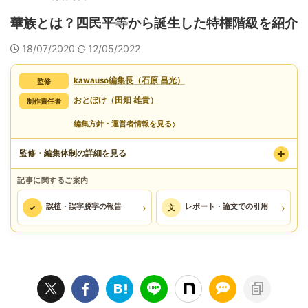
華族とは？四民平等から誕生した特権階級を紹介
18/07/2020
12/05/2022
kawauso編集長（石原 昌光）
監修
おとぼけ（田畑 雄貴）
制作責任者
›
編集方針・運営者情報を見る
監修・編集体制の詳細を見る
記事に関するご案内
›
›
誤植・誤字脱字の報告
レポート・論文での引用
✓
文