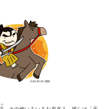
しん
信
、その他いろいろな有名人。彼らは「天