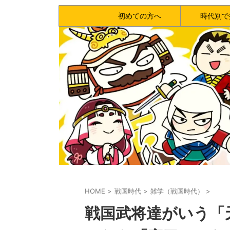
初めての方へ
時代別で
HOME
>
戦国時代
>
雑学（戦国時代）
>
戦国武将達がいう「