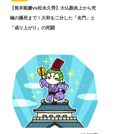
【筒井順慶vs松永久秀】大仏殿炎上から究
極の爆死まで！大和を二分した「名門」と
「成り上がり」の死闘