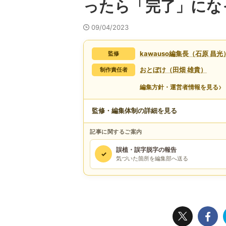
ったら「完了」にな
09/04/2023
kawauso編集長（石原 昌光
監修
おとぼけ（田畑 雄貴）
制作責任者
›
編集方針・運営者情報を見る
監修・編集体制の詳細を見る
記事に関するご案内
誤植・誤字脱字の報告
✓
気づいた箇所を編集部へ送る