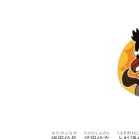
おだのぶなが
たけだしんげん
うえすぎけん
織田信長
、
武田信玄
、
上杉謙