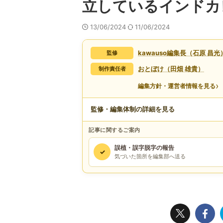
立しているインドカ
13/06/2024
11/06/2024
kawauso編集長（石原 昌光
監修
おとぼけ（田畑 雄貴）
制作責任者
›
編集方針・運営者情報を見る
監修・編集体制の詳細を見る
記事に関するご案内
誤植・誤字脱字の報告
✓
気づいた箇所を編集部へ送る