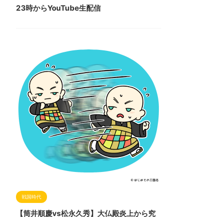
23時からYouTube生配信
戦国時代
【筒井順慶vs松永久秀】大仏殿炎上から究