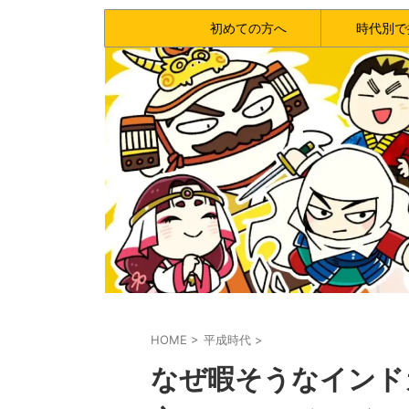
初めての方へ
時代別で
HOME
>
平成時代
>
なぜ暇そうなインド