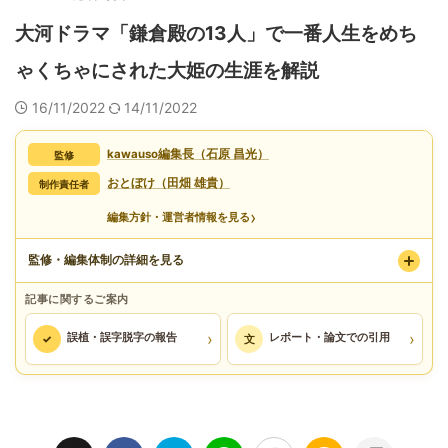
大河ドラマ「鎌倉殿の13人」で一番人生をめち
ゃくちゃにされた大姫の生涯を解説
16/11/2022
14/11/2022
kawauso編集長（石原 昌光）
監修
おとぼけ（田畑 雄貴）
制作責任者
›
編集方針・運営者情報を見る
監修・編集体制の詳細を見る
記事に関するご案内
›
›
誤植・誤字脱字の報告
レポート・論文での引用
✓
文