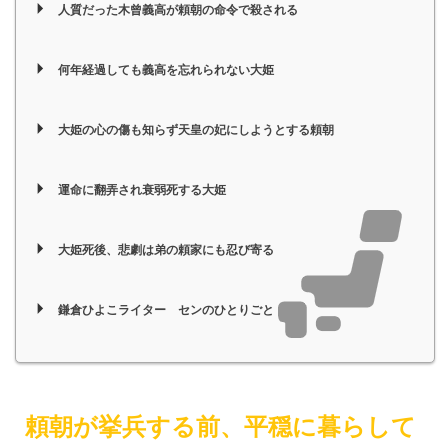
人質だった木曾義高が頼朝の命令で殺される
何年経過しても義高を忘れられない大姫
大姫の心の傷も知らず天皇の妃にしようとする頼朝
運命に翻弄され衰弱死する大姫
大姫死後、悲劇は弟の頼家にも忍び寄る
鎌倉ひよこライター センのひとりごと
頼朝が挙兵する前、平穏に暮らして