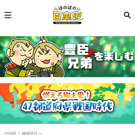
記事を検索
気になった日本史の事件や人物、時代などを入力して
ね。中の人が24時間手動で検索結果を提示するよ（嘘
です）
例：織田信長 長篠の戦い
HOME
>
鎌倉時代
>