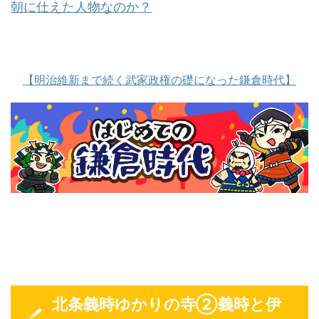
朝に仕えた人物なのか？
【明治維新まで続く武家政権の礎になった鎌倉時代】
北条義時ゆかりの寺②義時と伊