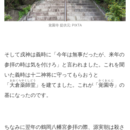
覚園寺 提供元: PIXTA
そして戌神は義時に「今年は無事だったが、来年の
参拝の時は気を付けろ」と言われました。これを聞
いた義時は十二神将に守ってもらおうと
おおくらやくしどう
かくおんじ
「
大倉薬師堂
」を建てました。これが「
覚園寺
」の
基になったのです。
ちなみに翌年の鶴岡八幡宮参拝の際、源実朝は殺さ