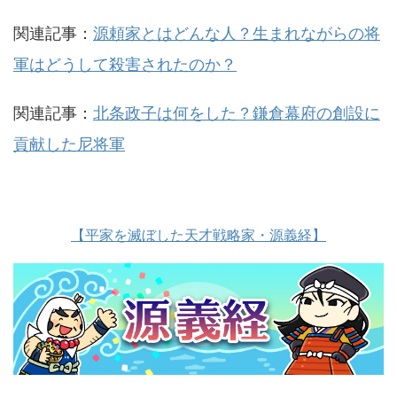
関連記事：
源頼家とはどんな人？生まれながらの将
軍はどうして殺害されたのか？
関連記事：
北条政子は何をした？鎌倉幕府の創設に
貢献した尼将軍
【平家を滅ぼした天才戦略家・源義経】