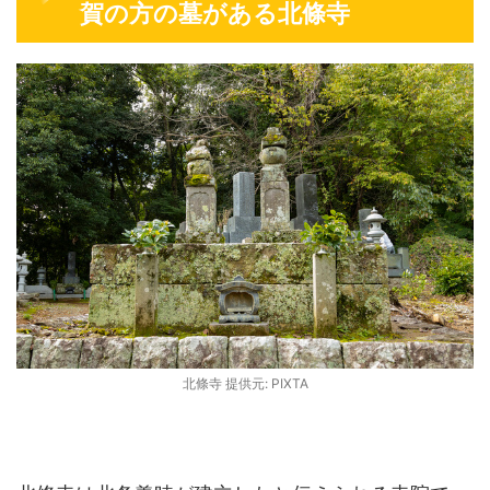
賀の方の墓がある北條寺
北條寺 提供元: PIXTA