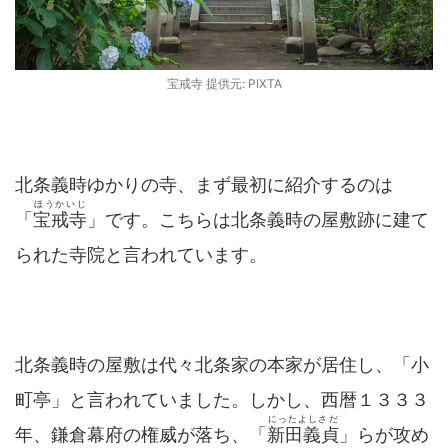
宝戒寺 提供元: PIXTA
北条義時ゆかりの寺、まず最初に紹介するのは
ほうかいじ
「
宝戒寺
」です。こちらは北条義時の屋敷跡に建て
られた寺院と言われています。
北条義時の屋敷は代々北条家の本家が居住し、「小
町亭」と言われていました。しかし、西暦１３３３
にったよしさだ
年、鎌倉幕府の権威が落ち、「
新田義貞
」らが攻め