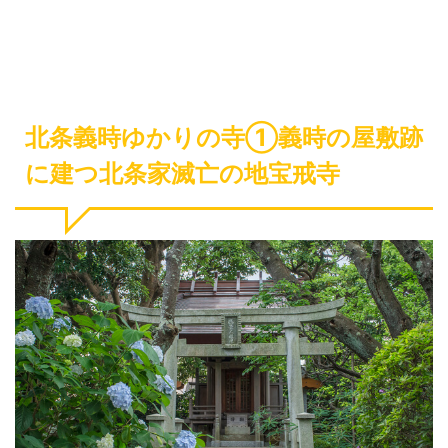
北条義時ゆかりの寺①義時の屋敷跡
に建つ北条家滅亡の地宝戒寺