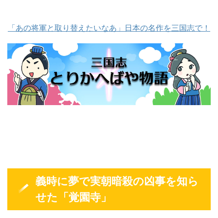
「あの将軍と取り替えたいなあ」日本の名作を三国志で！
義時に夢で実朝暗殺の凶事を知ら
せた「覚園寺」