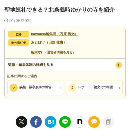
聖地巡礼できる？北条義時ゆかりの寺を紹介
01/05/2022
kawauso編集長（石原 昌光）
監修
おとぼけ（田畑 雄貴）
制作責任者
›
編集方針・運営者情報を見る
監修・編集体制の詳細を見る
記事に関するご案内
›
›
誤植・誤字脱字の報告
レポート・論文での引用
✓
文