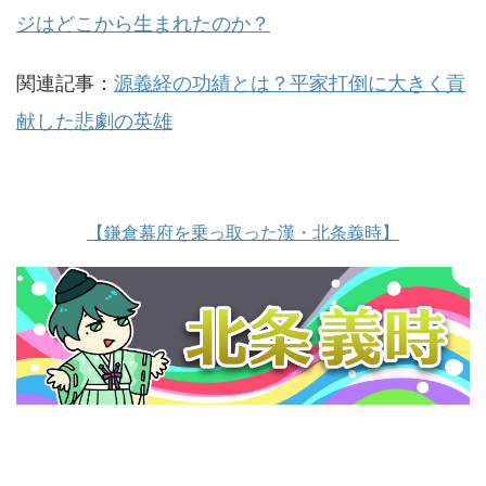
ジはどこから生まれたのか？
関連記事：
源義経の功績とは？平家打倒に大きく貢
献した悲劇の英雄
【鎌倉幕府を乗っ取った漢・北条義時】