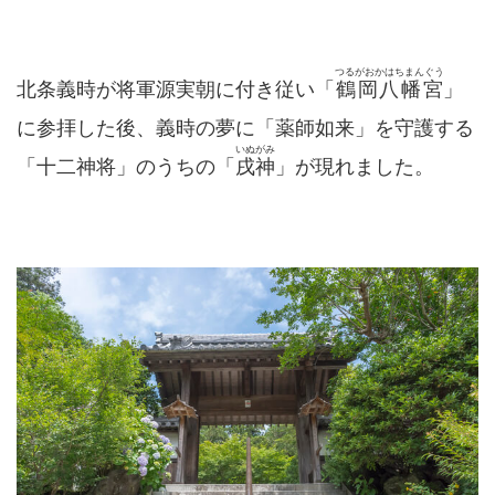
つるがおかはちまんぐう
北条義時が将軍源実朝に付き従い「
鶴岡八幡宮
」
に参拝した後、義時の夢に「薬師如来」を守護する
いぬがみ
「十二神将」のうちの「
戌神
」が現れました。