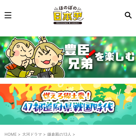
記事を検索
気になった日本史の事件や人物、時代などを入力して
ね。中の人が24時間手動で検索結果を提示するよ（嘘
です）
例：織田信長 長篠の戦い
HOME
>
大河ドラマ
>
鎌倉殿の13人
>