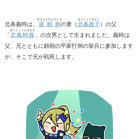
みなもとのよりとも
ほうじょうまさこ
北条義時は、
源頼朝
の妻（
北条政子
）の父
ほうじょうときまさ
「
北条時政
」の次男として生まれました。義時は
へいけ
父、兄とともに頼朝の
平家
打倒の挙兵に参加します
が、そこで兄が戦死します。