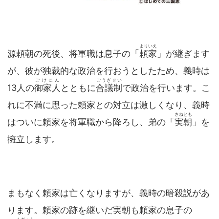
よりいえ
源頼朝の死後、将軍職は息子の「
頼家
」が継ぎます
が、彼が独裁的な政治を行おうとしたため、義時は
ごけにん
ごうぎせい
13人の
御家人
とともに
合議制
で政治を行います。こ
れに不満に思った頼家との対立は激しくなり、義時
さねとも
はついに頼家を将軍職から降ろし、弟の「
実朝
」を
擁立します。
まもなく頼家は亡くなりますが、義時の暗殺説があ
ります。頼家の跡を継いだ実朝も頼家の息子の