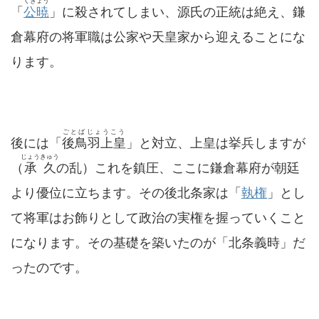
くぎょう
「
公暁
」に殺されてしまい、源氏の正統は絶え、鎌
倉幕府の将軍職は公家や天皇家から迎えることにな
ります。
ごとばじょうこう
後には「
後鳥羽上皇
」と対立、上皇は挙兵しますが
じょうきゅう
（
承久
の乱）これを鎮圧、ここに鎌倉幕府が朝廷
より優位に立ちます。その後北条家は「
執権
」とし
て将軍はお飾りとして政治の実権を握っていくこと
になります。その基礎を築いたのが「北条義時」だ
ったのです。