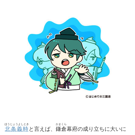
ほうじょうよしとき
かまくら
北条義時
と言えば、
鎌倉
幕府の成り立ちに大いに