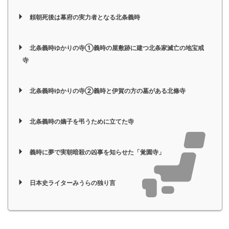
頼朝死後は幕府の実力者となる北条義時
北条義時ゆかりの寺①義時の屋敷跡に建つ北条家滅亡の地宝戒
寺
北条義時ゆかりの寺②義時と伊賀の方の墓がある北條寺
北条義時の嫡子を弔うために立てた寺
義時に夢で実朝暗殺の凶事を知らせた「覚園寺」
日本史ライターみうらの独り言